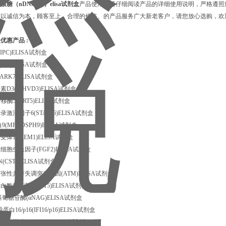
糖（nDNAAb）elisa试剂盒
产品使用前请仔细阅读产品的详细使用说明，严格遵照
以诚信为本，顾客至上，合理的价格、的产品服务广大新老客户，请您放心选购，欢迎
优惠产品 :
PC)ELISA试剂盒
VD)ELISA试剂盒
PARK7)ELISA试剂盒
D3(25HVD3)ELISA试剂盒
酶5(ART5)ELISA试剂盒
激活因子6(STAT56)ELISA试剂盒
(MPHOSPH9)ELISA试剂盒
体1(IREM1)ELISA试剂盒
胞生长因子(FGF2)ELISA试剂盒
CST1)ELISA试剂盒
张性共济失调突变基因(ATM)ELISA试剂盒
酶抑制剂5(CST5)ELISA试剂盒
葡糖苷酶(αNAG)ELISA试剂盒
16/p16(IFI16/p16)ELISA试剂盒
四烯酸(12-HETE)ELISA试剂盒