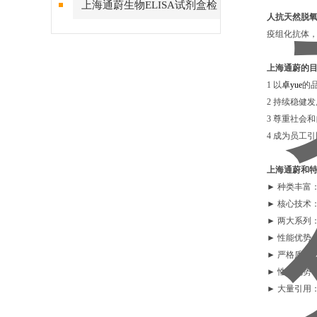
上海通蔚生物ELISA试剂盒检
人抗天然脱氧核
测结果的稳定性
疫组化抗体，
上海通蔚的
1 以
卓yue
的
2 持续稳健
3 尊重社会
4 成为员工
上海通蔚和
► 种类丰富
► 核心技术：
► 两大系列
► 性能优势
► 严格质控
► 性价优势：
► 大量引用：