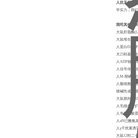
人抗天然脱氧核
学实力，我们
我司其他相关
大鼠肝脂酶(LI
大鼠维生素D(
人蛋白DJ-1(
犬25羟基维生素
人ADP核糖转移
人信号传导转录
人M-期磷蛋白9
人髓细胞触发受
猪碱性成纤维细
大鼠胱抑素SN(
人毛细血管扩
人半胱氨酸蛋白
人αN已酰氨基
人γ干扰素诱导蛋白
大鼠12羟二十烷