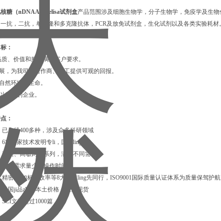
糖（nDNAAb）elisa试剂盒
产品范围涉及细胞生物学，分子生物学，免疫学及生物化
一抗，二抗，单克隆和多克隆抗体，PCR及放免试剂盒，生化试剂以及各类实验耗材
目标：
品质、价值和服务满足客户要求。
发展，为我司及合作商、员工提供可观的回报。
和自然环境及生命。
引以为荣的企业。
特点：
：已上线400多种，涉及众多科研领域
6项国家技术发明专li，国内ling先
：普通、高敏两大系列，满足不同需求
：样本需求量少，操作时间短
：精密度/加标回收率等8大指标ling先同行，ISO9001国际质量认证体系为质量保驾护航
，国ji品zhi，本土价格，大量现货
SCI文献超过1000篇