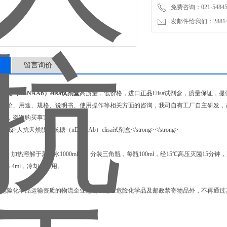
免费咨询：021-54845
发邮件给我们：2881498
留言询价
糖（nDNAAb）elisa试剂盒
高质量，低价格，进口正品Elisa试剂盒，质量保证
新报价、用途、规格、说明书、使用操作等相关方面的咨询，我司自有工厂自主研发，
明书，咨询购买事宜。
：
5克，加热溶解于蒸馏水1000ml中，分装三角瓶，每瓶100ml，经15℃高压灭菌15分
约3-4ml，冷却，备用。
：
有危险化学品运输资质的物流企业运输或递送危险化学品及邮政禁寄物品外，不再通过
私人定制包装，我们可以提供。