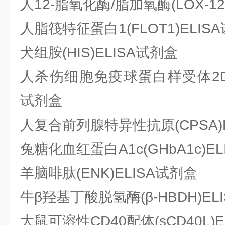
人12-脂氧化酶/脂加氧酶(LOX-12
人脂筏特征蛋白1(FLOT1)ELIS
犬组胺(HIS)ELISA试剂盒
人杀伤细胞免疫球蛋白样受体2DS4(
试剂盒
人复合前列腺特异性抗原(CPSA)
兔糖化血红蛋白A1c(GHbA1c)E
羊脑啡肽(ENK)ELISA试剂盒
牛β羟基丁酸脱氢酶(β-HBDH)EL
大鼠可溶性CD40配体(sCD40L)