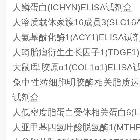
人鳞蛋白(ICHYN)ELISA试剂盒
人溶质载体家族16成员3(SLC16A
人氨基酰化酶1(ACY1)ELISA试
人畸胎瘤衍生生长因子1(TDGF1)
大鼠Ⅰ型胶原α1(COL1α1)ELIS
兔中性粒细胞明胶酶相关脂质运载蛋白
试剂盒
人低密度脂蛋白受体相关蛋白6(LRP
人亚甲基四氢叶酸脱氢酶1(MTHFD