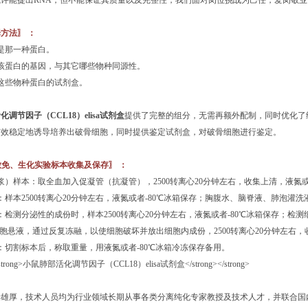
或许能提出RNA，但不能保证其质量以及完整性，我们面对岗位挑战为己任，爱岗敬
方法〗 ：
是那一种蛋白。
该蛋白的基因，与其它哪些物种同源性。
这些物种蛋白的试剂盒。
调节因子（CCL18）elisa试剂盒
提供了完整的组分，无需再额外配制，同时优化了
有效稳定地诱导培养出破骨细胞，同时提供鉴定试剂盒，对破骨细胞进行鉴定。
、放免、生化实验标本收集及保存〗 ：
浆）样本：取全血加入促凝管（抗凝管），2500转离心20分钟左右，收集上清，液氮或
：样本2500转离心20分钟左右，液氮或者-80℃冰箱保存；胸腹水、脑脊液、肺泡灌
：检测分泌性的成份时，样本2500转离心20分钟左右，液氮或者-80℃冰箱保存；检
细胞悬液，通过反复冻融，以使细胞破坏并放出细胞内成份，2500转离心20分钟左右
：切割标本后，称取重量，用液氮或者-80℃冰箱冷冻保存备用。
量雄厚，技术人员均为行业领域长期从事各类分离纯化专家教授及技术人才，并联合国