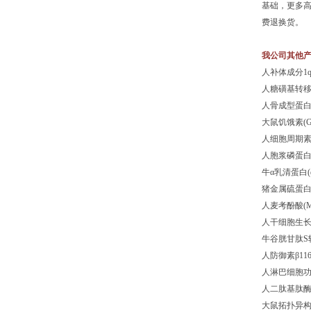
基础，更多
费退换货。
我公司其他
人补体成分1q
人糖磺基转移酶1
人骨成型蛋白受
大鼠饥饿素(G
人细胞周期素I2
人胞浆磷蛋白3
牛α乳清蛋白(α
猪金属硫蛋白(
人麦考酚酸(M
人干细胞生长因
牛谷胱甘肽S转
人防御素β116(
人淋巴细胞功能相
人二肽基肽酶10
大鼠拓扑异构酶