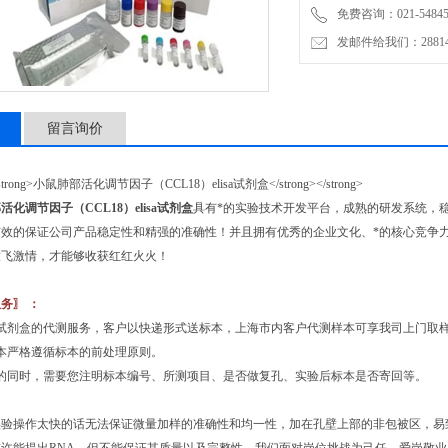
免费咨询：021-54845
发邮件给我们：2881498
留言询价
活化调节因子（CCL18）elisa试剂盒
具有*的实验技术开发平台，成熟的研发系统，
有效的保证公司产品稳定性和精强的准确性！并且拥有优秀的企业文化、*的核心竞争
放飞激情，才能够收获红红火火！
务〗 ：
免试剂盒的代测服务，客户以快递形式送标本，上海市内客户代测样本可享我司上门取
本严格遵循标本的前处理原则。
本的同时，需要您注明标本编号、所测项目、是否做复孔、实验后标本是否寄回等。
实验操作太快的话无法保证微量加样的准确性和均一性，加在孔壁上部的非包被区，易