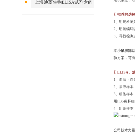
用试剂盒，
上海通蔚生物ELISA试剂盒的
测定方法及要求
〖推荐的选择
1、明确检测
2、明确编码
3、寻找检测
本
小鼠肺部活化
验方案，可
〖ELISA
1、血清（血
2、尿液样本
3、细胞样本
用PBS稀释
4、组织样本
公司技术力