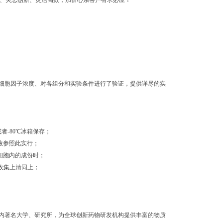
业、矢志创新、灵活高效，加倍心系客户有求必应！
细胞因子浓度、对各组分和实验条件进行了验证，提供详尽的实
者-80℃冰箱保存；
洗液参照此实行；
测细胞内的成份时；
，收集上清同上；
内著名大学、研究所，为全球创新药物研发机构提供丰富的物质