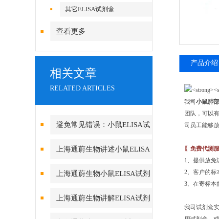
其它ELISA试剂盒
查看更多
产品介绍
相关文章
RELATED ARTICLES
我司
小鼠肺部
团队，可以
避免常见错误：小鼠ELISA试
司员工能够
剂盒使用中的注意事项与陷阱规
上海通蔚生物讲述小鼠ELISA
〖免费代测服
1、提供放
避
试剂盒控制温育
2、客户的标
上海通蔚生物小鼠ELISA试剂
3、在寄标
盒实验操作时的注意要点
上海通蔚生物讲解ELISA试剂
我司试剂盒
盒实验测定标本的分解