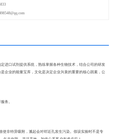
833
548@qq.com
稳定进口试剂提供系统，熟练掌握各种生物技术，结合公司的研发
力是企业的能量宝库，文化是决定企业兴衰的重要的核心因素，公
样服务。
致使非特异吸附，溅起会对邻近孔发生污染。假设实验时不是专