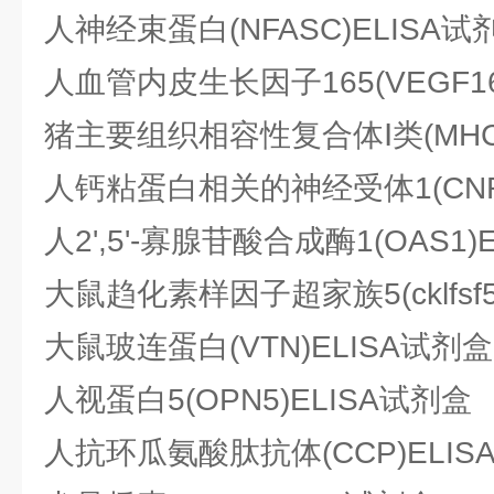
人神经束蛋白(NFASC)ELISA试
人血管内皮生长因子165(VEGF16
猪主要组织相容性复合体Ⅰ类(MHCⅠ/
人钙粘蛋白相关的神经受体1(CNR-
人2',5'-寡腺苷酸合成酶1(OAS1)
大鼠趋化素样因子超家族5(cklfsf5
大鼠玻连蛋白(VTN)ELISA试剂盒
人视蛋白5(OPN5)ELISA试剂盒
人抗环瓜氨酸肽抗体(CCP)ELIS