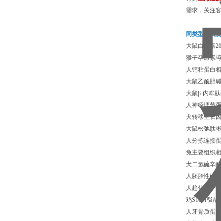
需求，关注
同类型相关
大鼠白介素20(
猴子孕激素/孕
人钙粘蛋白相关
大鼠乙酰胆碱酯
大鼠β-内啡肽(
人神经调节蛋白3
犬转移生长因子β
大鼠松弛肽/松弛
人分拣连接蛋白
兔主要组织相容
犬二氢硫辛酸转
人胚胎性硫糖蛋
人趋化因子C-
鸡S100钙结合
人牙骨质蛋白1(