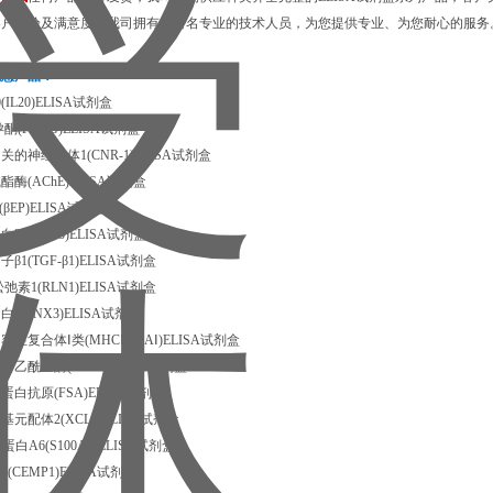
客户体验及满意度，我司拥有上百名专业的技术人员，为您提供专业、为您耐心的服务
优惠产品：
IL20)ELISA试剂盒
酮(PROG)ELISA试剂盒
的神经受体1(CNR-1)ELISA试剂盒
酶(AChE)ELISA试剂盒
βEP)ELISA试剂盒
(NRG-3)ELISA试剂盒
1(TGF-β1)ELISA试剂盒
素1(RLN1)ELISA试剂盒
3(SNX3)ELISA试剂盒
性复合体Ⅰ类(MHCⅠ/RLAⅠ)ELISA试剂盒
乙酰基酶(DLAT)ELISA试剂盒
白抗原(FSA)ELISA试剂盒
基元配体2(XCL2)ELISA试剂盒
蛋白A6(S100A6)ELISA试剂盒
CEMP1)ELISA试剂盒