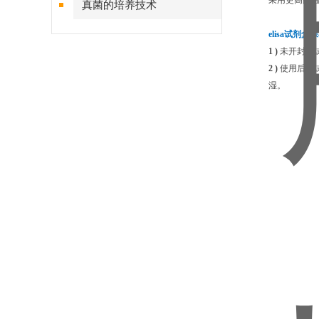
采用更高的温
真菌的培养技术
elisa试剂
1 )
未开封的
2 )
使用后的
湿。