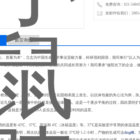
免费咨询：021-54845
发邮件给我们：2881498
留言询价
上、质量为本"，立志为中国生命科学事业贡献力量，科研强则国强，我司奉行“以人为
不断开拓进取，为实现员工和企业的共同成长而努力！我司秉承“做阳光下的企业，做
：
A属固相免疫测定，抗原、抗体的结合只在固相表面上发生。以抗体包被的夹心法为例，
贴近孔壁的一层溶液中的抗原直接与抗体接触。这是一个逐步平衡的过程，因此需经扩
此。这就是为什么 ELISA 反应总是需要一定时间的温育。
的温度有 43℃、37℃、室温和 4℃（冰箱温度）等。37℃是实验室中常用的保温温度
时，实验表明，两次抗原抗体反应一般在 37℃经 1-2 小时，产物的生成可达
ding峰
。