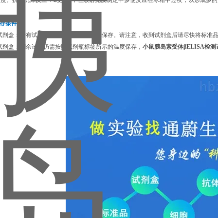
度。抗原抗体反应 4℃更为*，在放射免疫测定中多使反应在冰箱中过夜，以形成多
盒保存条件：
试剂盒：所有试剂均按试剂瓶标签上所示保存。请注意，收到试剂盒后请尽快将标准品、检
试剂盒：剩余试剂仍需按照试剂瓶标签所示的温度保存，
小鼠胰岛素受体βELISA检