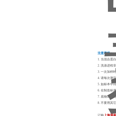
注意事项：
1. 当混合
2. 洗涤进
3. 一次加
4. 请每次
5. 如标本
6. 在制造
7. 底物请避
8. 不要用
订购
上海通