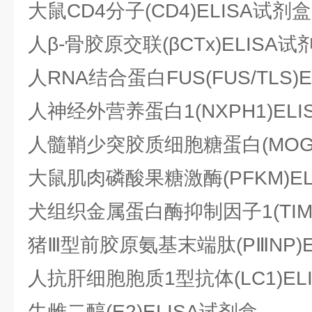
大鼠CD4分子(CD4)ELISA试剂盒
人β-骨胶原交联(βCTx)ELISA试
人RNA结合蛋白FUS(FUS/TLS)
人神经外营养蛋白1(NXPH1)EL
人髓鞘少突胶质细胞糖蛋白(MOG)
大鼠肌肉磷酸果糖激酶(PFKM)EL
犬组织金属蛋白酶抑制因子1(TIMP
猪Ⅲ型前胶原氨基末端肽(PⅢNP)E
人抗肝细胞胞质1型抗体(LC1)EL
牛雌二醇(E2)ELISA试剂盒