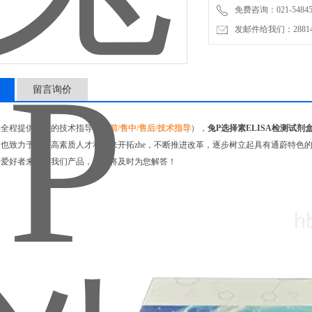
免费咨询：021-54845
发邮件给我们：2881498
留言询价
物全程提供产品的技术指导（
售前/售中/售后/技术指导
），
兔P选择素ELISA检测试剂
也致力于培育高素质人才和未来开拓zhe，不断推进改革，逐步树立起具有通蔚特色
研爱好者来详询我们产品，我们将及时为您解答！