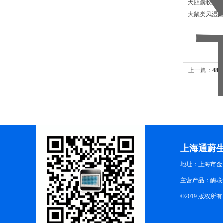
犬胆囊收缩素(
大鼠类风湿因子
上一篇：
48
上海通蔚
地址：上海市金山
主营产品：酶联
©2019 版权