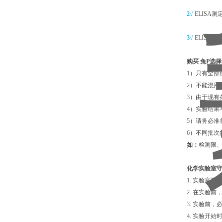
2√
ELIS
3√
ELIS
购买
兔P选择
1）只有全部
2）不能混
3）由于现
4）实验结
5）请务必准
6）不同批次
如：
检测限
化学实验室
1. 实验室
2. 在实验
3. 实验前
4. 实验开