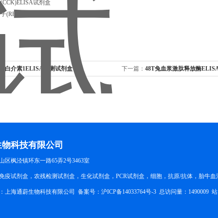
CCK)ELISA试剂盒
(RF)ELISA试剂盒
T兔白介素1ELISA检测试剂盒
下一篇：
48T兔血浆激肽释放酶ELI
生物科技有限公司
区枫泾镇环东一路65弄2号3463室
免疫试剂盒，农残检测试剂盒，生化试剂盒，PCR试剂盒，细胞，抗原/抗体，胎牛血
所有：上海通蔚生物科技有限公司 备案号：
沪ICP备14033764号-3
总访问量：1490009
站