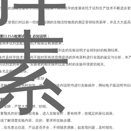
A测定技术的发展主要在于方法学的发展，而方法学的发展依托于试剂生产技术不断进步
A试剂盒它使我们对以前一些难以检测的生物活性物质的测定变得轻而易举，并且大大提
素ELISA检测试剂盒
必知说明：
使用本试剂盒配套试剂才能保证检测效果，
用其他制造商的产品，只有严格遵守本试剂盒的实验说明才会得到好的检测结果。
有条件及科学技术水平尚不能对所有供货商提供的所有原料进行全面的鉴定与分析，本
果与试剂盒的有效性、实验者的相关操作以及当时的实验环境密切相关。
备充足的标本备份。
的同一产品可能会有少许差别，
、灵敏度以及显色时间等，请依据试剂盒内说明书进行实验操作，网站电子版说明书仅
守则：
要保持安静，严禁大声喧哗、吵闹。
前，要预先作好实验前前准备，进入实验室时，要有秩序，按规定的座位就座。
，必须了解清楚实验内容、目的、要求和实验步骤。
始时，应先查点仪器、产品是否齐全，不得随意调换，如发现问题，及时报告。