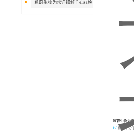
通蔚生物为您详细解羊elisa检
测试剂盒液体类标本
通蔚生物为您
1√
目前，分