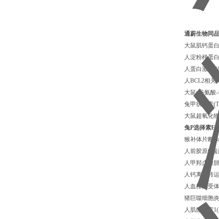
通蔚生物同
大鼠肌钙蛋白T
人淀粉样蛋白β1
人蛋白激酶Cβ1
人BCL2相关
大鼠γ谷氨酸-
兔甲状腺素(T
大鼠超氧化物歧
兔P选择素EL
猴补体片断3b(
人前胶原C端蛋
人甲羟戊酸脱羧
人钙离子转运AT
人血栓烷受体(
猪巨噬细胞炎性蛋
人肌微管素1(