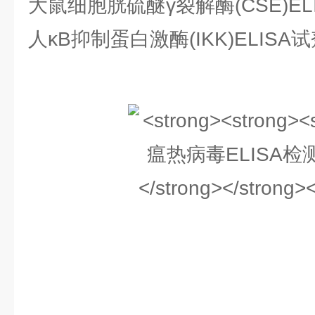
大鼠细胞胱硫醚γ裂解酶(CSE)EL
人κB抑制蛋白激酶(IKK)ELISA