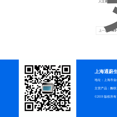
人泛素蛋白连接
上一篇：
96
上海通蔚
地址：上海市金山
主营产品：酶联
©2019 版权