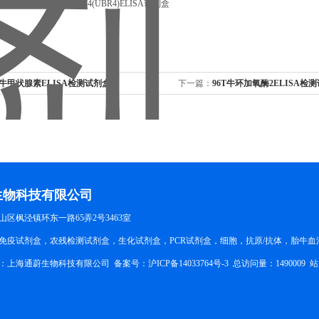
酶E3成分N-识别蛋白4(UBR4)ELISA试剂盒
T牛甲状腺素ELISA检测试剂盒
下一篇：
96T牛环加氧酶2ELISA检
生物科技有限公司
区枫泾镇环东一路65弄2号3463室
免疫试剂盒，农残检测试剂盒，生化试剂盒，PCR试剂盒，细胞，抗原/抗体，胎牛血
所有：上海通蔚生物科技有限公司 备案号：
沪ICP备14033764号-3
总访问量：1490009
站