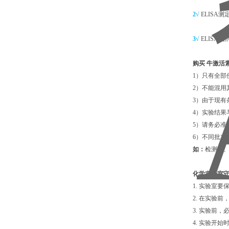
2√
ELIS
3√
ELIS
购买
牛激活素
1）只有全部
2）不能混
3）由于现
4）实验结
5）请务必准
6）不同批次
如：
检测限
化学实验室
1. 实验室
2. 在实验
3. 实验前
4. 实验开