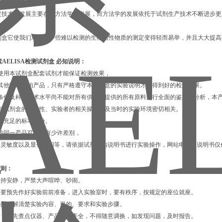
A测定技术的发展主要在于方法学的发展，而方法学的发展依托于试剂生产技术不断进步
A试剂盒它使我们对以前一些难以检测的生物活性物质的测定变得轻而易举，并且大大提
AELISA检测试剂盒
必知说明：
使用本试剂盒配套试剂才能保证检测效果，
用其他制造商的产品，只有严格遵守本试剂盒的实验说明才会得到好的检测结果。
有条件及科学技术水平尚不能对所有供货商提供的所有原料进行全面的鉴定与分析，本
果与试剂盒的有效性、实验者的相关操作以及当时的实验环境密切相关。
备充足的标本备份。
的同一产品可能会有少许差别，
、灵敏度以及显色时间等，请依据试剂盒内说明书进行实验操作，网站电子版说明书仅
守则：
要保持安静，严禁大声喧哗、吵闹。
前，要预先作好实验前前准备，进入实验室时，要有秩序，按规定的座位就座。
，必须了解清楚实验内容、目的、要求和实验步骤。
始时，应先查点仪器、产品是否齐全，不得随意调换，如发现问题，及时报告。