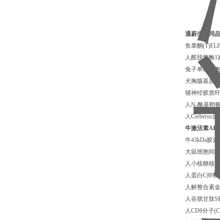
通蔚生物同
鱼睾酮(T)EL
人醛脱氢酶1家
兔子单核细胞趋化
犬胸腺基质淋巴
猪神经胶质纤维
人N-酰基鞘氨
人Cerberus
牛激活素AE
牛43kDa胶原
大鼠细胞间粘附
人小核糖核蛋白
人蛋白C抑制剂(
人解整合素金属
人谷胱甘肽S转移
人CD6分子(C