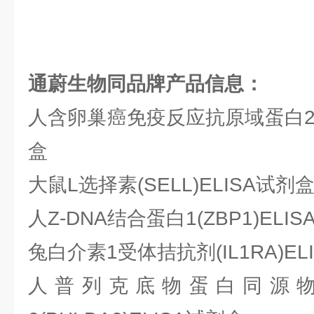
通蔚生物同品牌产品信息：
人含卵巢癌免疫反应抗原域蛋白2(OC
盒
大鼠L选择素(SELL)ELISA试剂
人Z-DNA结合蛋白1(ZBP1)ELI
兔白介素1受体拮抗剂(IL1RA)EL
人普列克底物蛋白同源