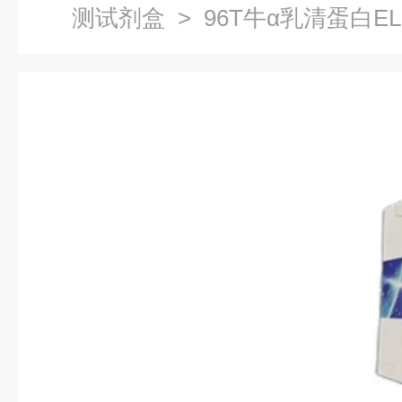
测试剂盒
> 96T牛α乳清蛋白E