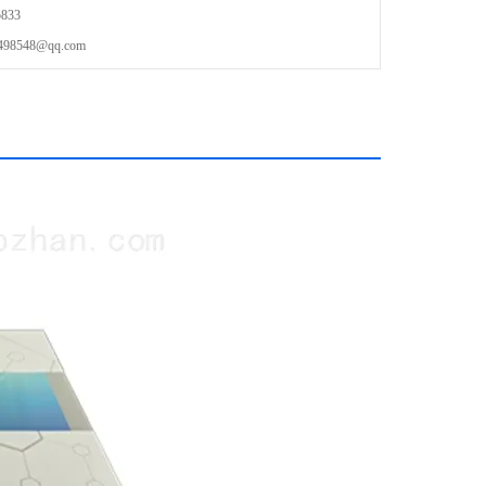
833
548@qq.com