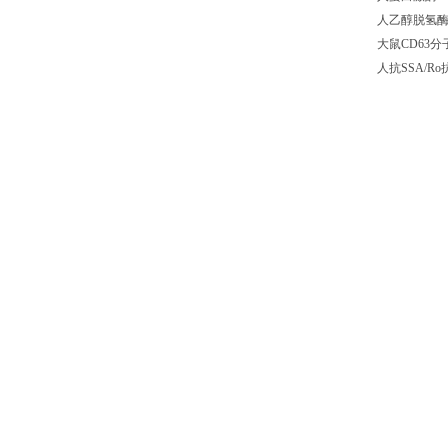
人乙醇脱氢酶1
大鼠CD63分子
人抗SSA/Ro抗