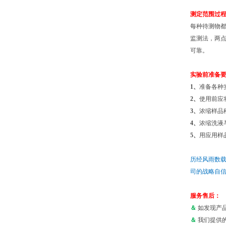
测定范围过
每种待测物
监测法，两
可靠。
实验前准备
1、
准备各种
2、
使用前应
3、
浓缩样品
4、
浓缩洗液
5、
用应用样
历经风雨数
司的战略自
服务售后：
＆
如发现产
＆
我们提供