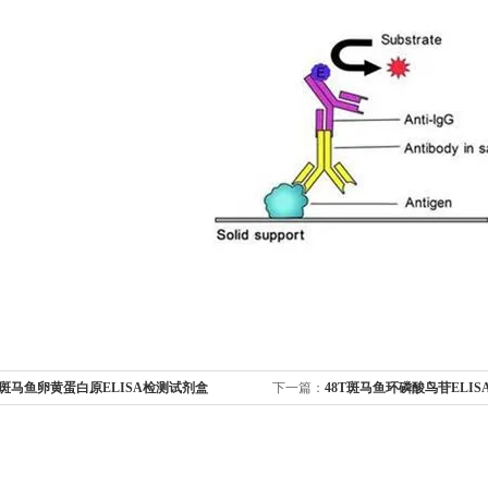
T斑马鱼卵黄蛋白原ELISA检测试剂盒
下一篇：
48T斑马鱼环磷酸鸟苷ELI