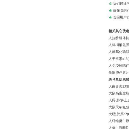
＆
我们保证
＆
请在收到
＆
若因用户
相关其它优
人抗纺锤体抗体
人棕榈酰化膜蛋
人糖基化磷脂酰
人干扰素α13(
人免疫缺陷伴血
兔细胞色素b-2
斑马鱼肌肌酸
人白介素23(I
大鼠高密度脂蛋
人腭/肺/鼻上
大鼠天冬氨酸氨
犬Ⅰ型胶原α2(
人纤维蛋白原γ(
人蛋白激酶D1(