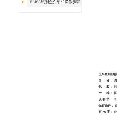
ELISA试剂盒介绍和操作步骤
斑马鱼肌肌酸
名 称 ：
斑
包 装 ：
瓶
产 地 ：
国
说 明 书：
详
保存条件：
有 效 期：
6