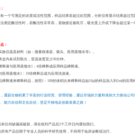
程：
都有一个可测定的浓度或活性范围，样品结果若超过此范围，分析仪将显示结果超过范
点法测定酶活性时，若酶活性非常高，底物接近被耗尽，吸光度上升或下降会超过某一
要点：
实验仪器及材料（如：微量移液器、吸头、医用蒸馏水等）。
将盒内各试剂取出，室温放置至少30分钟。
稀释液与医用蒸馏水1：4倍稀释成应用样品稀释液。
与医用蒸馏水1：19倍稀释后成为应用洗涤液。
品稀释液来稀释样品，按照1：100的体积比来稀释样品如10μl的样品加入到1ml的应
载，通蔚生物积累了丰富的行业经营、管理经验，通以市场的力量和准则大力推动公司
信、能力自信和文化自信，坚定不移地走创新发展之路！
品有任何缺漏或破损，请在收到产品后2个工作日内通知我们。
的所有产品仅限于专业人员的科学研究使用，不得用于临床诊断或治疗。