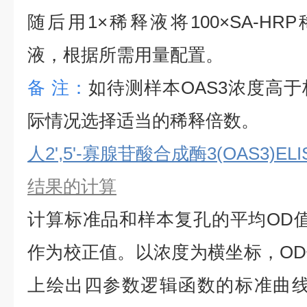
随后用1×稀释液将100×SA-HRP
液，根据所需用量配置。
备
注：
如待测样本
OAS3
浓度高于
际情况选择适当的稀释倍数。
人2',5'-寡腺苷酸合成酶3(OAS3)EL
结果的计算
计算标准品和样本复孔的平均
OD
作为校正值。以浓度为横坐标，O
上绘出四参数逻辑函数的标准曲线