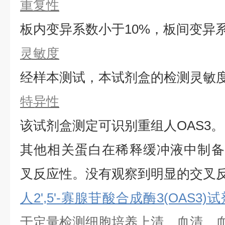
重复性
板内变异系数小于
10%，板间变异
灵敏度
经样本测试，本试剂盒的检测灵敏
特异性
该试剂盒测定可识别重组
人
OAS3
。
其他相关蛋白在稀释缓冲液中制备
叉反应性。没有观察到明显的交叉
人2',5'-寡腺苷酸合成酶3(OAS3)
于定量检测细胞培养上清、血清、