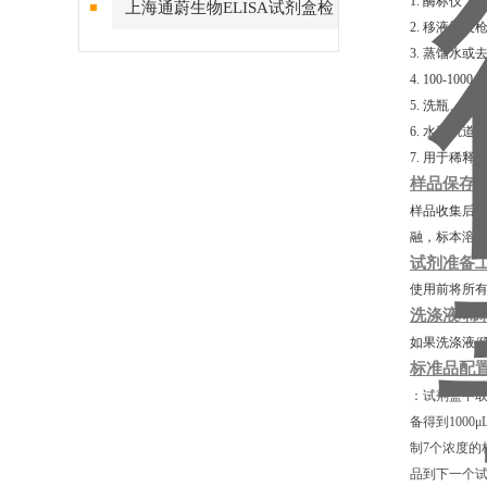
1. 酶标仪，
上海通蔚生物ELISA试剂盒检
2. 移液器及
测结果的稳定性
3. 蒸馏水或
4. 100-10
5. 洗瓶、
6. 水平轨道
7. 用于稀
样品保存
样品收集后若
融，标本溶
试剂准备
使用前将所有
洗涤液/稀
如果洗涤液/
标准品配
：试剂盒中取
备得到1000
制7个浓度的
品到下一个试