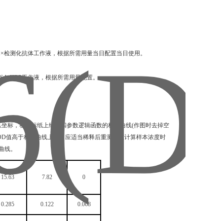
稀释成1×检测化抗体工作液，根据所需用量当日配置当日使用。
成1×SA-HRP工作液，根据所需用量配置。
纵坐标，在坐标纸上绘出四参数逻辑函数的标准曲线(作图时去掉空
品OD值高于标准曲线上限，应适当稀释后重测并在计算样本浓度时
曲线。
15.63
7.82
0
0.285
0.122
0.068