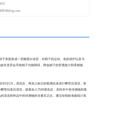
833
548@qq.com
它在精子表面形成一层糖蛋白涂层，对精子的运动、免疫保护以及与
苷酸缺失变异会导致精子功能障碍，降低精子的穿透能力和受精能
Fβ126
，
清洗后，再加入标记的检测抗体进行孵育后清洗，形
待孵育结束后清洗，接着加入TMB显色后，若样本中有待测物则显
颜色的深浅和样品中的待测物的含量呈正比，通过绘制标准曲线计算