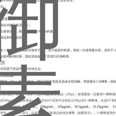
包含450nm测定波长，同时包含600-680nm校正波长更佳；
枪头；
去离子水；
00 mL刻度量筒；
排枪或自动微孔板清洗机；
微孔板振荡器，能够保持500±50 rpm的速度；
释标准品和样品的试管。
在 1 周内进行检测的可保存于4℃，若不能及时检测，请按一次使用量分装，冻存于-2
血会影响检测结果，因此溶血标本不宜进行此项检测。
工作
试剂置于室温平衡30分钟左右。
释液配置
稀释液（20×）有晶体析出，需在37℃下加热⾄晶体全部溶解。用蒸馏水1:20稀释（例如
置
出标准品，准备7个试管，先从
10ng/mL
标准品（200μL）按需吸取一定量用1×稀释液稀释
μL的500pg/mL浓度标准品），随后在6个试管中分别加入500μL的1×稀释液，在这6个
标准品，依次为:
500pg/mL、 250pg/mL、 125pg/mL、 62.5pg/mL、 31.25pg/mL、 15
管中，轻轻吹打混匀，以此类推进行标准品的倍比稀释（如图所示），1×稀释液用作零浓度