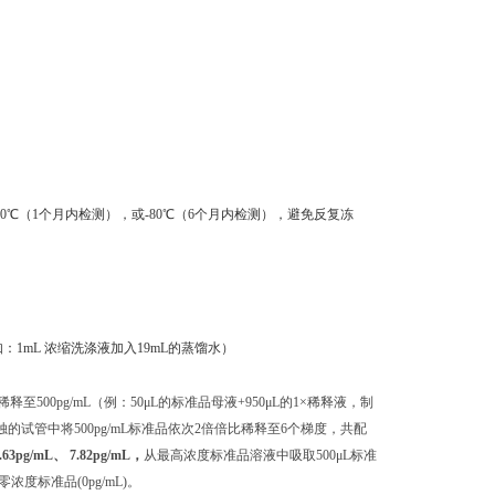
0℃（1个月内检测），或-80℃（6个月内检测），避免反复冻
：1mL 浓缩洗涤液加入19mL的蒸馏水）
至500pg/mL（例：50μL的标准品母液+950μL的1×稀释液，制
单独的试管中将500pg/mL标准品依次2倍倍比稀释至6个梯度，共配
.63pg/mL、 7.82pg/mL，
从最高浓度标准品溶液中吸取500μL标准
标准品(0pg/mL)。