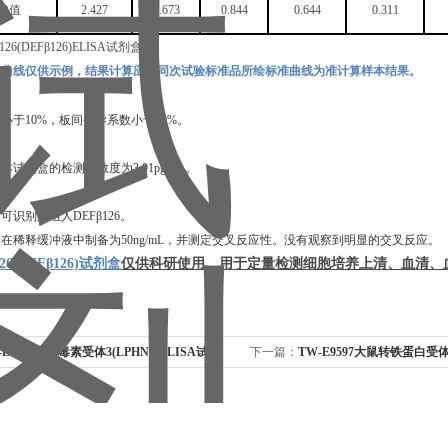
OD值
2.427
1.673
0.844
0.644
0.311
准曲线仅供示例，结果计算应以同次试验标准品所绘标准曲线为准计算样本结果。
数小于
10%，板间变异系数小于10%。
，本试剂盒的检测灵敏度为
3.91pg/mL
。
定可识别重组
人
DEFβ126
。
白在稀释缓冲液中制备为
50ng/mL，并测定交叉反应性。没有观察到明显的交叉反应。
6(DEFβ126)试剂盒
仅供科研使用，用于定量检测细胞培养上清、血清、
-E1258人蛛毒素受体3(LPHN3)ELISA试剂
下一篇：
TW-E9597大鼠转铁蛋白受体1
剂盒