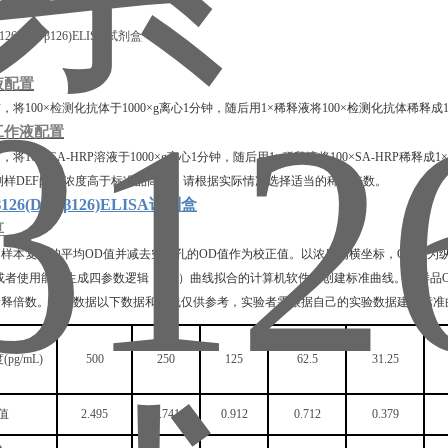
液配置
前，将
100×
检测
化抗体于
1000×g离心1分钟，随后用1×稀释液将100×检测化抗体
工作液配置
前，将
100×SA-HRP溶液于1000×g离心1分钟，随后用1×稀释液将100×SA-HRP稀释
测样
DEFβ126
浓度高于标准品高值，请根据实际情况选择适当的稀释倍数。
26(DEFβ126)ELISA试剂盒
算
和样本复孔的平均
OD值并减去空白孔的OD值作为校正值。以浓度为横坐标，OD值为
或者使用能够生成四参数逻辑（4-P）曲线拟合的计算机软件来创建标准曲线。若样
稀释倍数。示例数据以下数据和曲线仅供参考，实验者需根据自己的实验数据建立标准
度
(
p
g/mL)
500
250
125
62.5
31.25
值
2.495
1.741
0.912
0.712
0.379