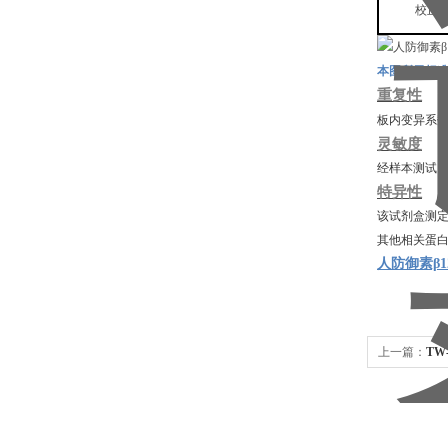
校正
本图所示标
重复性
板内变异系
灵敏度
经样本测试
特异性
该试剂盒测
其他相关蛋
人防御素β12
上一篇：
TW
盒