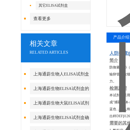
其它ELISA试剂盒
查看更多
产品介绍
相关文章
RELATED ARTICLES
人防御素β1
简介
防御素β12
上海通蔚生物人ELISA试剂盒
输卵管上皮细
力。
实验酶标仪环境的重要性
检测原理
上海通蔚生物ELISA试剂盒的
本试剂盒采用
测定方法及要求
成“捕获抗体
上海通蔚生物大鼠ELISA试剂
蓝色，加入终
盒的组成和保存
出样DEFβ1
上海通蔚生物ELISA试剂盒确
需要的其
保数据真实可靠