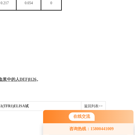
0.217
0.054
0
血浆中的
人
DEFβ126
。
(TFR1)ELISA试
返回列表>>
在线交流
您好！欢迎前来咨询，很高兴为您
咨询热线：15800441009
服务，请问您要咨询什么问题呢？