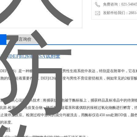
免费咨询：021-54845
发邮件给我们：2881498
留言询价
26(DEFβ126)ELISA试剂盒
6（DEFβ126）是一种糖基化多肽，主要在男性生殖系统中表达，特别是在附睾中，
胞的结合起着重要作用，DEFβ126的突变与男性不育症密切相关，例如常见的2核
双抗体夹心法ELISA技术 : 将捕获抗体包被于酶标板上，捕获样品及标准品中的待测物DE
-抗原-检测抗体"免疫复合物，随后加入链霉亲和素偶联的辣根过氧化物酶进行孵育，
止液停止反应。检测过程中游离的成分均被洗去，用酶标仪在450 nm处测OD值，
26的浓度。
他材料