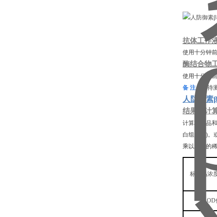
抗体工作
使用十分钟
酶结合物
使用十分钟
备
注：
如待
人防御素β1
结果的计
计算标准品
白组的值)。
乘以相应的
标准品浓
OD