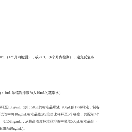
0℃（1个月内检测），或-80℃（6个月内检测），避免反复冻
：1mL 浓缩洗涤液加入19mL的蒸馏水）
至10ng/mL（例：50μL的标准品母液+950μL的1×稀释液，制备
独的试管中将10ng/mL标准品依次2倍倍比稀释至6个梯度，共配制7个
L、 0.157ng/mL，
从最高浓度标准品溶液中吸取500μL标准品到下
(0ng/mL)。