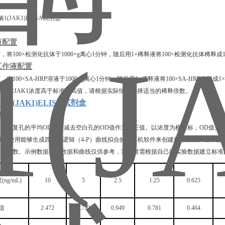
液配置
前，将
100×
检测
化抗体于
1000×g离心1分钟，随后用1×稀释液将100×检测化抗体
工作液配置
前，将
100×SA-HRP溶液于1000×g离心1分钟，随后用1×稀释液将100×SA-HRP稀释
测样本
JAK1
浓度高于标准品高值，请根据实际情况选择适当的稀释倍数。
激酶1(JAK1)ELISA试剂盒
算
和样本复孔的平均
OD值并减去空白孔的OD值作为校正值。以浓度为横坐标，OD值为
或者使用能够生成四参数逻辑（4-P）曲线拟合的计算机软件来创建标准曲线。若样
稀释倍数。示例数据以下数据和曲线仅供参考，实验者需根据自己的实验数据建立标准
度
(ng/mL)
10
5
2.5
1.25
0.625
值
2.472
1.713
0.949
0.781
0.464