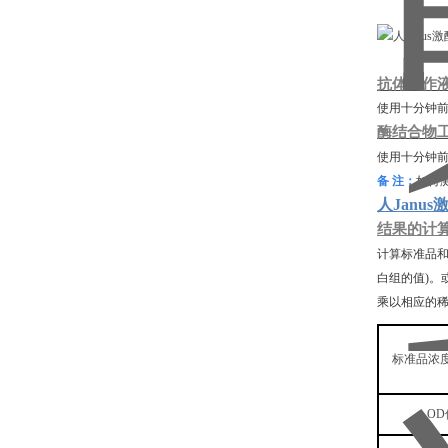
抗体工作
使用十分钟
酶结合物
使用十分钟
备
注：
如待
人Janus
结果的计
计算标准品
白组的值)。
乘以相应的
标准品浓
OD