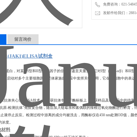
免费咨询：021-54845
发邮件给我们：2881498
留言询价
激酶1(JAK1)ELISA试剂盒
激酶蛋白，对某些I型和II型细胞因子的信号传递至关重要，它对I型（IFN-α/β）和II型
ak1在启动对多个主要细胞因子受体家族的反应中发挥关键作用，它在癌细胞中的表
双抗体夹心法ELISA技术 : 将捕获抗体包被于酶标板上，捕获样品及标准品中的待测物
-抗原-检测抗体"免疫复合物，随后加入链霉亲和素偶联的辣根过氧化物酶进行孵育，
止液停止反应。检测过程中游离的成分均被洗去，用酶标仪在450 nm处测OD值，
1的浓度。
他材料