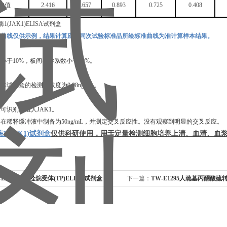
OD值
2.416
1.657
0.893
0.725
0.408
准曲线仅供示例，结果计算应以同次试验标准品所绘标准曲线为准计算样本结果。
数小于
10%，板间变异系数小于10%。
，本试剂盒的检测灵敏度为
0.08ng/mL
。
定可识别重组
人
JAK1
。
白在稀释缓冲液中制备为
50ng/mL，并测定交叉反应性。没有观察到明显的交叉反应。
酶1(JAK1)试剂盒
仅供科研使用，用于定量检测细胞培养上清、血清、血
-E1291人血栓烷受体(TP)ELISA试剂盒
下一篇：
TW-E1295人巯基丙酮酸硫转移
试剂盒