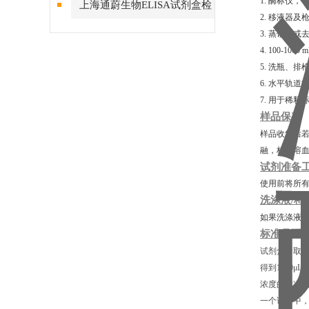
1. 酶标仪，
上海通蔚生物ELISA试剂盒检
2. 移液器及
测结果的稳定性
3. 蒸馏水或
4. 100-10
5. 洗瓶、
6. 水平轨道
7. 用于稀
样品保存
样品收集后若
融，标本溶
试剂准备
使用前将所有
洗涤液/稀
如果洗涤液/
标准品配
试剂盒中取出
得到1000μ
浓度的标准品
一个试管中，