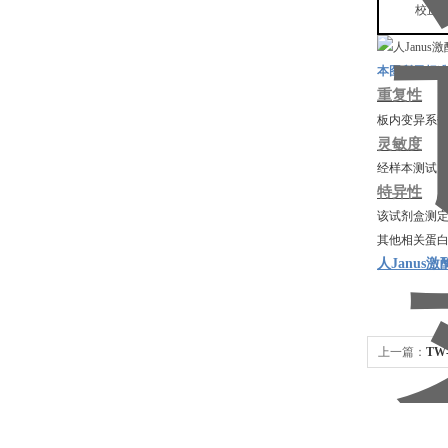
校正
本图所示标
重复性
板内变异系
灵敏度
经样本测试
特异性
该试剂盒测
其他相关蛋
人Janus激
上一篇：
TW