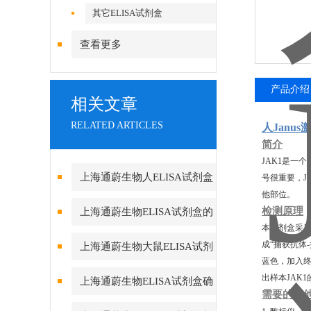
其它ELISA试剂盒
查看更多
产品介绍
相关文章
RELATED ARTICLES
人Janus
简介
JAK1是一个
上海通蔚生物人ELISA试剂盒
号很重要，J
他部位。
实验酶标仪环境的重要性
检测原理
上海通蔚生物ELISA试剂盒的
本试剂盒采用
测定方法及要求
成“捕获抗体
上海通蔚生物大鼠ELISA试剂
蓝色，加入终
盒的组成和保存
出样本JAK
上海通蔚生物ELISA试剂盒确
需要的其
保数据真实可靠