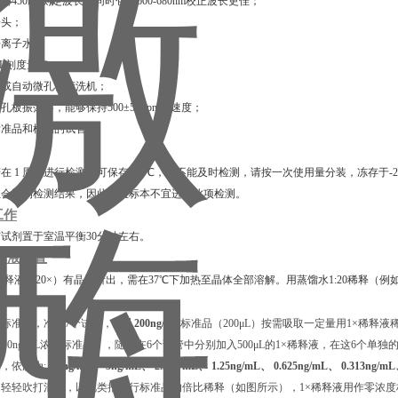
包含450nm测定波长，同时包含600-680nm校正波长更佳；
枪头；
去离子水；
00 mL刻度量筒；
排枪或自动微孔板清洗机；
微孔板振荡器，能够保持500±50 rpm的速度；
释标准品和样品的试管。
在 1 周内进行检测的可保存于4℃，若不能及时检测，请按一次使用量分装，冻存于-2
血会影响检测结果，因此溶血标本不宜进行此项检测。
工作
试剂置于室温平衡30分钟左右。
释液配置
稀释液（20×）有晶体析出，需在37℃下加热⾄晶体全部溶解。用蒸馏水1:20稀释（例如
置
标准品，准备7个试管，先从
200ng/mL
标准品（200μL）按需吸取一定量用1×稀释液稀释
L的10ng/mL浓度标准品），随后在6个试管中分别加入500μL的1×稀释液，在这6个单
，依次为:
10ng/mL、 5ng/mL、 2.5ng/mL、 1.25ng/mL、 0.625ng/mL、 0.313ng/m
轻轻吹打混匀，以此类推进行标准品的倍比稀释（如图所示），1×稀释液用作零浓度标准品