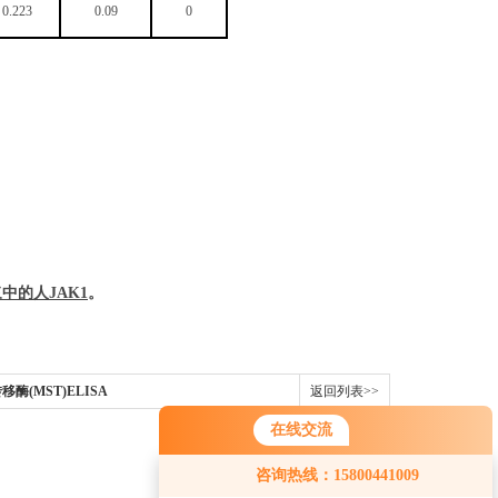
0.223
0.09
0
浆中的
人
JAK1
。
酶(MST)ELISA
返回列表>>
在线交流
咨询热线：15800441009