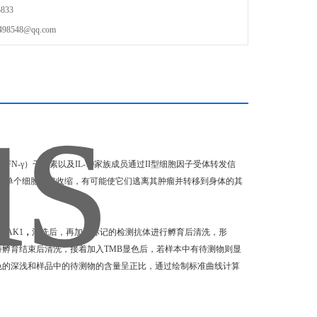
833
548@qq.com
（IFN-γ）干扰素以及IL-10家族成员通过II型细胞因子受体转发信
达使单个细胞能够收缩，有可能使它们逃离其肿瘤并转移到身体的其
JAK1
，
清洗后，再加入标记的检测抗体进行孵育后清洗，形
待孵育结束后清洗，接着加入TMB显色后，若样本中有待测物则显
颜色的深浅和样品中的待测物的含量呈正比，通过绘制标准曲线计算