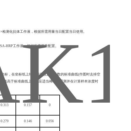
稀释成1×检测化抗体工作液，根据所需用量当日配置当日使用。
成1×SA-HRP工作液，根据所需用量配置。
纵坐标，在坐标纸上绘出四参数逻辑函数的标准曲线(作图时去掉空
品OD值高于标准曲线上限，应适当稀释后重测并在计算样本浓度时
曲线。
0.313
0.157
0
0.279
0.146
0.056