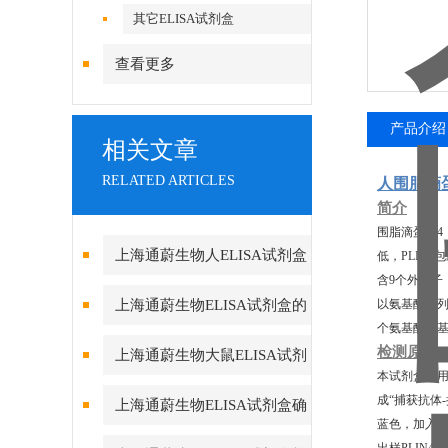
其它ELISA试剂盒
查看更多
产品介绍
相关文章
RELATED ARTICLES
人围脂滴蛋白
简介
围脂滴蛋白4
上海通蔚生物人ELISA试剂盒
低，PLIN
含9个外显子，
实验酶标仪环境的重要性
上海通蔚生物ELISA试剂盒的
以氨基酸序列
个氨基酸残基
测定方法及要求
检测原理
上海通蔚生物大鼠ELISA试剂
本试剂盒采用
盒的组成和保存
成“捕获抗体
上海通蔚生物ELISA试剂盒确
蓝色，加入终
保数据真实可靠