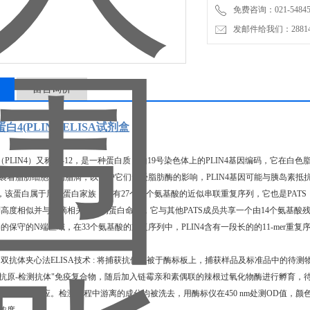
免费咨询：021-54845
发邮件给我们：2881498
留言询价
4(PLIN4)ELISA试剂盒
（PLIN4）又称S3-12，是一种蛋白质，由19号染色体上的PLIN4基因编码，它
4包裹着脂肪细胞中的脂滴，以保护它们免受脂肪酶的影响，PLIN4基因可能与胰岛素抵抗和肥
该蛋白属于周脂蛋白家族，含有27个33个氨基酸的近似串联重复序列，它也是PATS（PLIN,
高度相似并与脂滴相关的结构蛋白命名，它与其他PATS成员共享一个由14个氨基酸
的保守的N端区域，在33个氨基酸的重复序列中，PLIN4含有一段长的的11-mer重
双抗体夹心法ELISA技术 : 将捕获抗体包被于酶标板上，捕获样品及标准品中的待测物P
-抗原-检测抗体"免疫复合物，随后加入链霉亲和素偶联的辣根过氧化物酶进行孵育，
止液停止反应。检测过程中游离的成分均被洗去，用酶标仪在450 nm处测OD值，