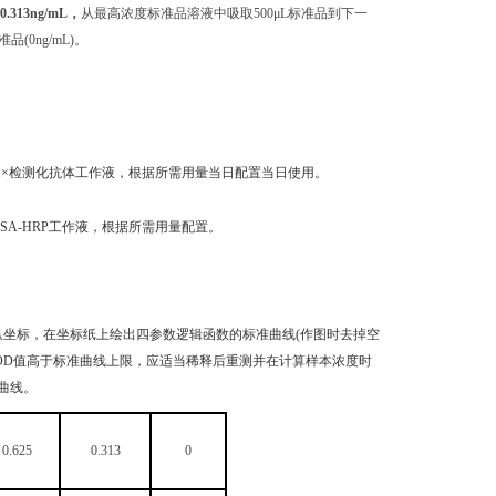
 0.313ng/mL，
从最高浓度标准品溶液中吸取500μL标准品到下一
0ng/mL)。
稀释成1×检测化抗体工作液，根据所需用量当日配置当日使用。
成1×SA-HRP工作液，根据所需用量配置。
纵坐标，在坐标纸上绘出四参数逻辑函数的标准曲线(作图时去掉空
品OD值高于标准曲线上限，应适当稀释后重测并在计算样本浓度时
曲线。
0.625
0.313
0