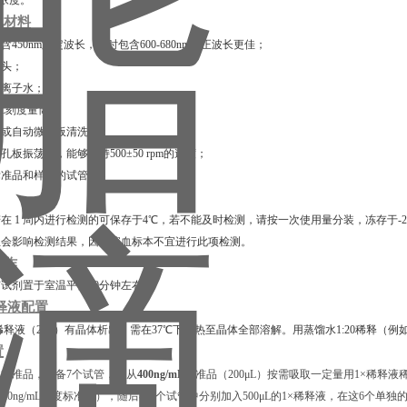
的浓度。
他材料
包含450nm测定波长，同时包含600-680nm校正波长更佳；
枪头；
去离子水；
00 mL刻度量筒；
排枪或自动微孔板清洗机；
微孔板振荡器，能够保持500±50 rpm的速度；
释标准品和样品的试管。
在 1 周内进行检测的可保存于4℃，若不能及时检测，请按一次使用量分装，冻存于-2
血会影响检测结果，因此溶血标本不宜进行此项检测。
工作
试剂置于室温平衡30分钟左右。
释液配置
稀释液（20×）有晶体析出，需在37℃下加热⾄晶体全部溶解。用蒸馏水1:20稀释（例如
置
标准品，准备7个试管，先从
400ng/mL
标准品（200μL）按需吸取一定量用1×稀释液稀释
L的20ng/mL浓度标准品），随后在6个试管中分别加入500μL的1×稀释液，在这6个单