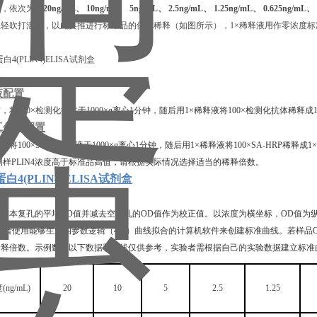
品，依次为:
20ng/mL、 10ng/mL、 5ng/mL、 2.5ng/mL、 1.25ng/mL、 0.625ng/mL、
轻吹打混匀，以此类推进行标准品的倍比稀释（如图所示），1×稀释液用作零浓度标准品(
液配置
前，将
100×
检测
化抗体于
1000×g离心1分钟，随后用1×稀释液将100×检测化抗体
工作液配置
前，将
100×SA-HRP溶液于1000×g离心1分钟，随后用1×稀释液将100×SA-HRP稀释
测样
PLIN4
浓度高于标准品高值，请根据实际情况选择适当的稀释倍数。
4(PLIN4)ELISA试剂盒
算
和样本复孔的平均
OD值并减去空白孔的OD值作为校正值。以浓度为横坐标，OD值为
或者使用能够生成四参数逻辑（4-P）曲线拟合的计算机软件来创建标准曲线。若样
稀释倍数。示例数据以下数据和曲线仅供参考，实验者需根据自己的实验数据建立标准
度
(ng/mL)
20
10
5
2.5
1.25