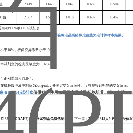
值
2.419
1.646
1.067
0.659
0.504
OD值
2.367
1.594
1.015
0.607
0.452
准曲线仅供示例，结果计算应以同次试验标准品所绘标准曲线为准计算样本结果。
数小于
10%，板间变异系数小于10%。
，本试剂盒的检测灵敏度为
0.16ng/mL
。
定可识别重组
人
PLIN4
。
白在稀释缓冲液中制备为
50ng/mL，并测定交叉反应性。没有观察到明显的交叉反应。
4(PLIN4)试剂盒
仅供科研使用，用于定量检测细胞培养上清、血清、血
-E1324人(DDAH2)ELISA试剂盒免费代测
下一篇：
TW-E1318人5-羟色胺受体4(
盒