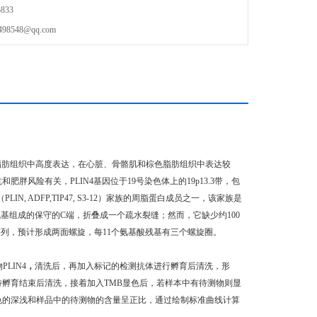
833
548@qq.com
在白色脂肪组织中高度表达，在心脏、骨骼肌和棕色脂肪组织中表达较
胖风险有关，PLIN4基因位于19号染色体上的19p13.3带，包
 ADFP,TIP47, S3-12）家族的周脂蛋白成员之一，该家族是
残基组成的保守的C端，折叠成一个疏水裂缝；然而，它缺少约100
复序列，预计形成两面螺旋，每11个氨基酸残基有三个螺旋圈。
LIN4
，
清洗后，再加入标记的检测抗体进行孵育后清洗，形
待孵育结束后清洗，接着加入TMB显色后，若样本中有待测物则显
颜色的深浅和样品中的待测物的含量呈正比，通过绘制标准曲线计算