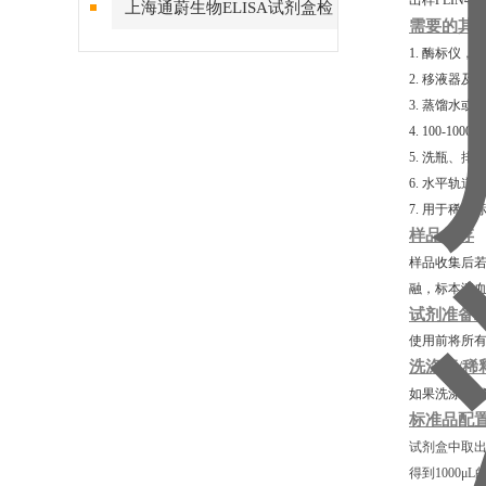
出样PLIN4
上海通蔚生物ELISA试剂盒检
需要的其
测结果的稳定性
1. 酶标仪，
2. 移液器及
3. 蒸馏水或
4. 100-10
5. 洗瓶、
6. 水平轨道
7. 用于稀
样品保存
样品收集后若
融，标本溶
试剂准备
使用前将所有
洗涤液/稀
如果洗涤液/
标准品配
试剂盒中取出
得到1000μ