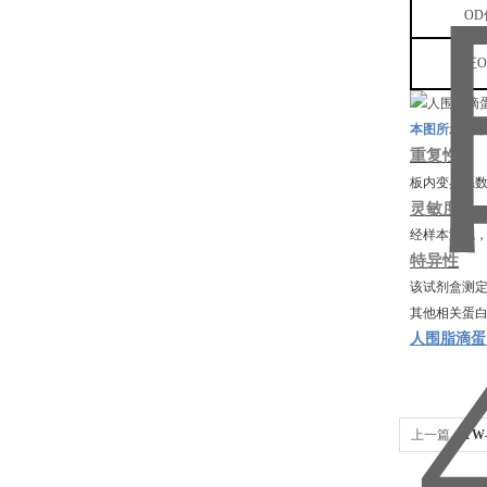
OD
校正
本图所示标
重复性
板内变异系
灵敏度
经样本测试
特异性
该试剂盒测
其他相关蛋
人围脂滴蛋白
上一篇：
TW