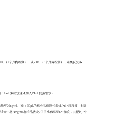
0℃（1个月内检测），或-80℃（6个月内检测），避免反复冻
：1mL 浓缩洗涤液加入19mL的蒸馏水）
至20ng/mL（例：50μL的标准品母液+950μL的1×稀释液，制备
独的试管中将20ng/mL标准品依次2倍倍比稀释至6个梯度，共配制7个