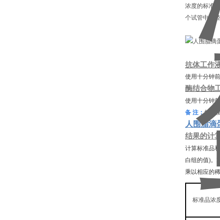
浓度的标准
个试管中，轻
抗体工作
使用十分钟
酶结合物
使用十分钟
备
注：
如待
人围脂滴蛋白
结果的计
计算标准品
白组的值)。
乘以相应的
标准品浓