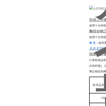
抗体工作
使用十分钟
酶结合物
使用十分钟
备
注：
如待
人(LEI
结果的计
计算标准品
白组的值)。
乘以相应的
标准品浓
OD