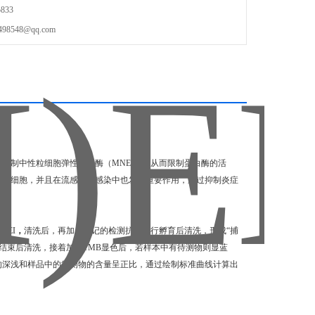
833
548@qq.com
抑制中性粒细胞弹性蛋白酶（MNEI），从而限制蛋白酶的活
巨噬细胞，并且在流感病毒感染中也发挥重要作用，通过抑制炎症
LEI
，
清洗后，再加入标记的检测抗体进行孵育后清洗，形成“捕
育结束后清洗，接着加入TMB显色后，若样本中有待测物则显蓝
色的深浅和样品中的待测物的含量呈正比，通过绘制标准曲线计算出