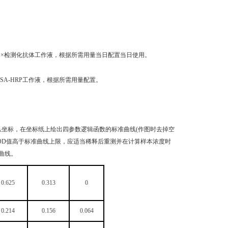
稀释成1×检测化抗体工作液，根据所需用量当日配置当日使用。
成1×SA-HRP工作液，根据所需用量配置。
纵坐标，在坐标纸上绘出四参数逻辑函数的标准曲线(作图时去掉空
品OD值高于标准曲线上限，应适当稀释后重测并在计算样本浓度时
曲线。
0.625
0.313
0
0.214
0.156
0.064