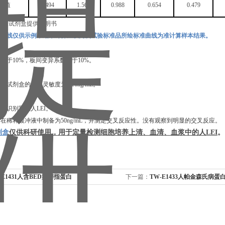
OD值
2.494
1.566
0.988
0.654
0.479
准曲线仅供示例，结果计算应以同次试验标准品所绘标准曲线为准计算样本结果。
数小于
10%，板间变异系数小于10%。
，本试剂盒的检测灵敏度为
0.16ng/mL
。
定可识别重组
人
LEI
。
白在稀释缓冲液中制备为
50ng/mL，并测定交叉反应性。没有观察到明显的交叉反应。
剂盒
仅供科研使用，用于定量检测细胞培养上清、血清、血浆中的
人
LEI
。
-E1431人含BED型锌指蛋白
下一篇：
TW-E1433人帕金森氏病蛋白2
ELISA试剂盒
试剂盒