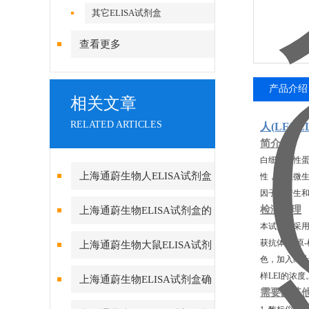
其它ELISA试剂盒
查看更多
产品介绍
相关文章
RELATED ARTICLES
人(LEI
简介
白细胞弹性蛋
上海通蔚生物人ELISA试剂盒
性，减轻微生
因子的产生
实验酶标仪环境的重要性
检测原理
上海通蔚生物ELISA试剂盒的
本试剂盒采用
测定方法及要求
获抗体-抗原
上海通蔚生物大鼠ELISA试剂
色，加入终止
盒的组成和保存
样LEI的浓度
上海通蔚生物ELISA试剂盒确
需要的其
保数据真实可靠