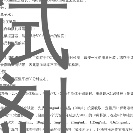
包含450nm测定波长，同时包含600-680nm校正波长更佳；
枪头；
去离子水；
00 mL刻度量筒；
排枪或自动微孔板清洗机；
微孔板振荡器，能够保持500±50 rpm的速度；
释标准品和样品的试管。
在 1 周内进行检测的可保存于4℃，若不能及时检测，请按一次使用量分装，冻存于-2
血会影响检测结果，因此溶血标本不宜进行此项检测。
工作
试剂置于室温平衡30分钟左右。
释液配置
稀释液（20×）有晶体析出，需在37℃下加热⾄晶体全部溶解。用蒸馏水1:20稀释（例如
置
标准品，准备7个试管，先从
400ng/mL
标准品（200μL）按需吸取一定量用1×稀释液稀释
L的20ng/mL浓度标准品），随后在6个试管中分别加入500μL的1×稀释液，在这6个单
品，依次为:
20ng/mL、 10ng/mL、 5ng/mL、 2.5ng/mL、 1.25ng/mL、 0.625ng/mL、
轻吹打混匀，以此类推进行标准品的倍比稀释（如图所示），1×稀释液用作零浓度标准品(