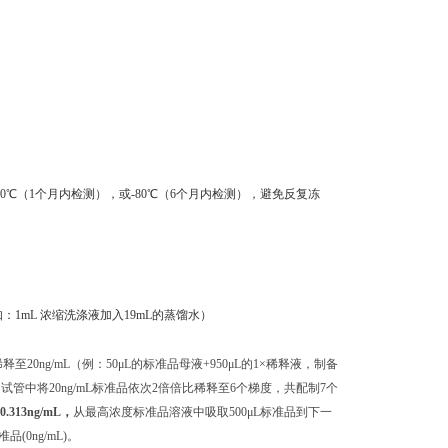
0℃（1个月内检测），或-80℃（6个月内检测），避免反复冻
：1mL 浓缩洗涤液加入19mL的蒸馏水）
至20ng/mL（例：50μL的标准品母液+950μL的1×稀释液，制备
独的试管中将20ng/mL标准品依次2倍倍比稀释至6个梯度，共配制7个
 0.313ng/mL，
从最高浓度标准品溶液中吸取500μL标准品到下一
0ng/mL)。