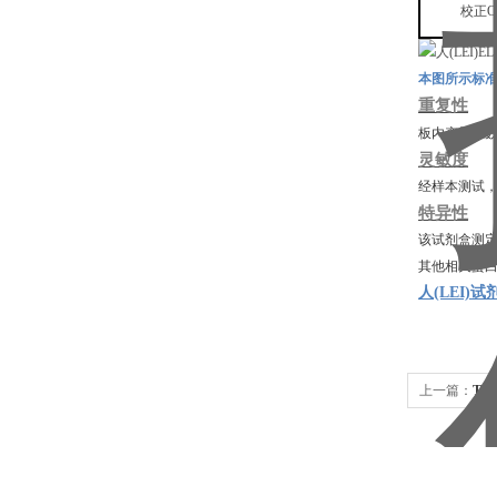
校正
本图所示标
重复性
板内变异系
灵敏度
经样本测试
特异性
该试剂盒测
其他相关蛋
人(LEI)试
上一篇：
TW
3(ZBED3)