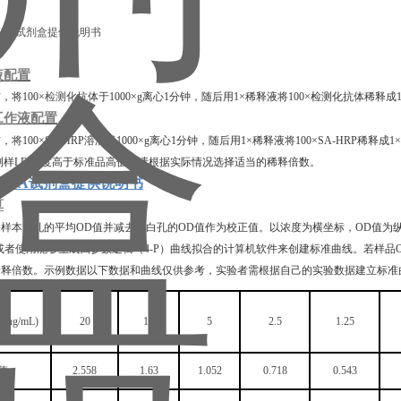
液配置
前，将
100×
检测
化抗体于
1000×g离心1分钟，随后用1×稀释液将100×检测化抗体
工作液配置
前，将
100×SA-HRP溶液于1000×g离心1分钟，随后用1×稀释液将100×SA-HRP稀释
测样
LEI
浓度高于标准品高值，请根据实际情况选择适当的稀释倍数。
)ELISA试剂盒提供说明书
算
和样本复孔的平均
OD值并减去空白孔的OD值作为校正值。以浓度为横坐标，OD值为
或者使用能够生成四参数逻辑（4-P）曲线拟合的计算机软件来创建标准曲线。若样
稀释倍数。示例数据以下数据和曲线仅供参考，实验者需根据自己的实验数据建立标准
度
(ng/mL)
20
10
5
2.5
1.25
值
2.558
1.63
1.052
0.718
0.543