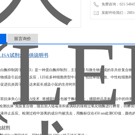
免费咨询：021-54845
发邮件给我们：2881498
留言询价
)ELISA试剂盒提供说明书
白酶抑制因子（LEI）是一种蛋白酶抑制剂，主要通过与微生物形成的非共价复合物来
物感染引起的炎症反应，LEI在多种细胞类型中表达，包括单核细胞、中性粒细胞和
和促进抗炎因子的表达来延长感染小鼠的生存时间。
双抗体夹心法ELISA技术 : 将捕获抗体包被于酶标板上，捕获样品及标准品中的待测物
-检测抗体"免疫复合物，随后加入链霉亲和素偶联的辣根过氧化物酶进行孵育，待孵
液停止反应。检测过程中游离的成分均被洗去，用酶标仪在450 nm处测OD值，颜
。
他材料