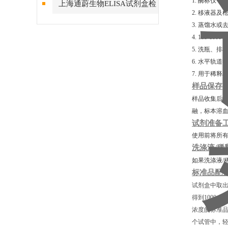
1. 酶标仪，
上海通蔚生物ELISA试剂盒检
2. 移液器及
测结果的稳定性
3. 蒸馏水或
4. 100-10
5. 洗瓶、
6. 水平轨道
7. 用于稀
样品保存
样品收集后若
融，标本溶
试剂准备
使用前将所有
洗涤液/稀
如果洗涤液/
标准品配
试剂盒中取出
得到1000μ
浓度的标准
个试管中，轻