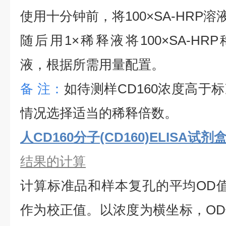
使用十分钟前，将
100×SA-HRP
随后用1×稀释液将100×SA-HRP
液，根据所需用量配置。
备
注：
如待测样
CD160
浓度高于标
情况选择适当的稀释倍数。
人CD160分子(CD160)ELISA试剂
结果的计算
计算标准品和样本复孔的平均
OD
作为校正值。以浓度为横坐标，O