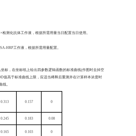
稀释成1×检测化抗体工作液，根据所需用量当日配置当日使用。
成1×SA-HRP工作液，根据所需用量配置。
纵坐标，在坐标纸上绘出四参数逻辑函数的标准曲线(作图时去掉空
品OD值高于标准曲线上限，应适当稀释后重测并在计算样本浓度时
曲线。
0.313
0.157
0
0.245
0.183
0.08
0.165
0.103
0