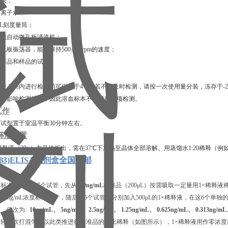
枪头；
去离子水；
00 mL刻度量筒；
排枪或自动微孔板清洗机；
微孔板振荡器，能够保持500±50 rpm的速度；
释标准品和样品的试管。
在 1 周内进行检测的可保存于4℃，若不能及时检测，请按一次使用量分装，冻存于-2
血会影响检测结果，因此溶血标本不宜进行此项检测。
工作
试剂置于室温平衡30分钟左右。
释液配置
稀释液（20×）有晶体析出，需在37℃下加热⾄晶体全部溶解。用蒸馏水1:20稀释（例如
1β3)ELISA试剂盒全国包邮
置
标准品，准备7个试管，先从
200ng/mL
标准品（200μL）按需吸取一定量用1×稀释液稀释
L的10ng/mL浓度标准品），随后在6个试管中分别加入500μL的1×稀释液，在这6个单
，依次为:
10ng/mL、 5ng/mL、 2.5ng/mL、 1.25ng/mL、 0.625ng/mL、 0.313ng/m
轻轻吹打混匀，以此类推进行标准品的倍比稀释（如图所示），1×稀释液用作零浓度标准品