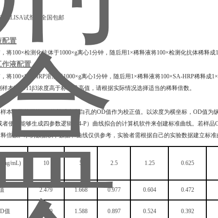
液配置
前，将
100×
检测
化抗体于
1000×g离心1分钟，随后用1×稀释液将100×检测化抗体
工作液配置
前，将
100×SA-HRP溶液于1000×g离心1分钟，随后用1×稀释液将100×SA-HRP稀释
测样本
HSD11β3
浓度高于标准品高值，请根据实际情况选择适当的稀释倍数。
算
和样本复孔的平均
OD值并减去空白孔的OD值作为校正值。以浓度为横坐标，OD值为
或者使用能够生成四参数逻辑（4-P）曲线拟合的计算机软件来创建标准曲线。若样
稀释倍数。示例数据以下数据和曲线仅供参考，实验者需根据自己的实验数据建立标准
度
(ng/mL)
10
5
2.5
1.25
0.625
值
2.479
1.668
0.977
0.604
0.472
OD值
2.399
1.588
0.897
0.524
0.392