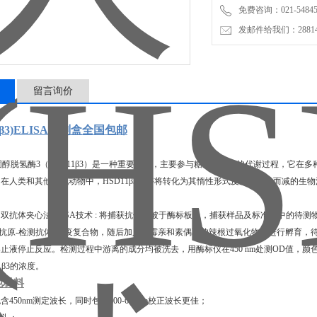
免费咨询：021-54845
发邮件给我们：2881498
留言询价
1β3)ELISA试剂盒全国包邮
基类固醇脱氢酶3（HSD11β3）是一种重要的酶，主要参与糖皮质激素的代谢过程，它
在人类和其他哺乳动物中，HSD11β3能够将转化为其惰性形式皮质酮，从而减的生
双抗体夹心法ELISA技术 : 将捕获抗体包被于酶标板上，捕获样品及标准品中的待测物H
-抗原-检测抗体"免疫复合物，随后加入链霉亲和素偶联的辣根过氧化物酶进行孵育，
止液停止反应。检测过程中游离的成分均被洗去，用酶标仪在450 nm处测OD值，
1β3的浓度。
他材料
包含450nm测定波长，同时包含600-680nm校正波长更佳；