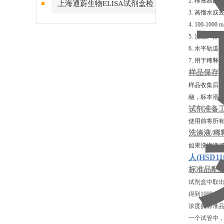
2. 移液器及
上海通蔚生物ELISA试剂盒检
3. 蒸馏水或
测结果的稳定性
4. 100-10
5. 洗瓶、
6. 水平轨道
7. 用于稀
样品保存
样品收集后若
融，标本溶
试剂准备
使用前将所有
洗涤液/稀
如果洗涤液/
人(HSD1
标准品配
试剂盒中取出
得到1000μ
浓度的标准品
一个试管中，