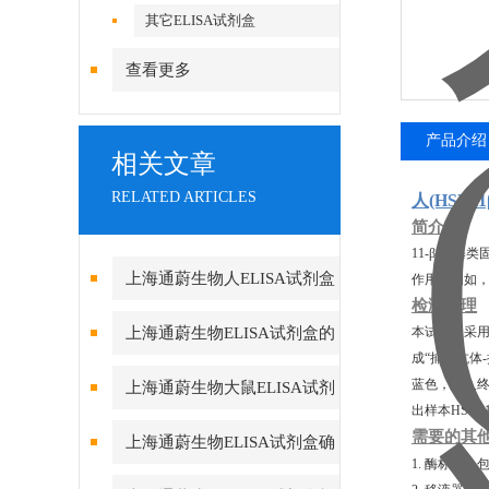
其它ELISA试剂盒
查看更多
产品介绍
相关文章
RELATED ARTICLES
人(HSD1
简介
11-β-羟
上海通蔚生物人ELISA试剂盒
作用，例如，
检测原理
实验酶标仪环境的重要性
上海通蔚生物ELISA试剂盒的
本试剂盒采用
成“捕获抗体
测定方法及要求
蓝色，加入终
上海通蔚生物大鼠ELISA试剂
出样本HSD1
盒的组成和保存
需要的其
上海通蔚生物ELISA试剂盒确
1. 酶标仪，
保数据真实可靠