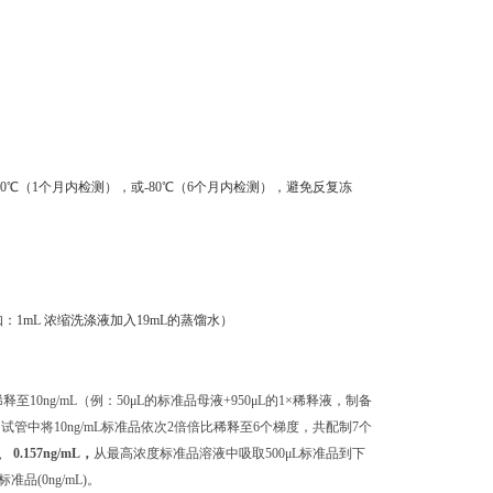
0℃（1个月内检测），或-80℃（6个月内检测），避免反复冻
：1mL 浓缩洗涤液加入19mL的蒸馏水）
至10ng/mL（例：50μL的标准品母液+950μL的1×稀释液，制备
独的试管中将10ng/mL标准品依次2倍倍比稀释至6个梯度，共配制7个
L、 0.157ng/mL，
从最高浓度标准品溶液中吸取500μL标准品到下
(0ng/mL)。