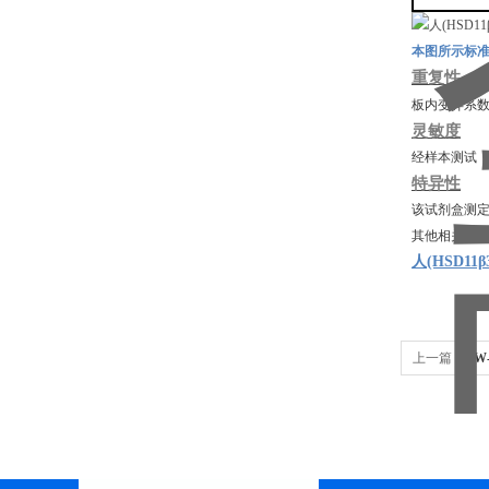
本图所示标
重复性
板内变异系
灵敏度
经样本测试
特异性
该试剂盒测
其他相关蛋
人(HSD11
上一篇：
TW
2(TINF2)E