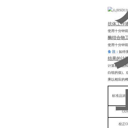
抗体工作
使用十分钟
酶结合物
使用十分钟
备
注：
如待
结果的计
计算标准品
白组的值)。
乘以相应的
标准品浓
OD
校正