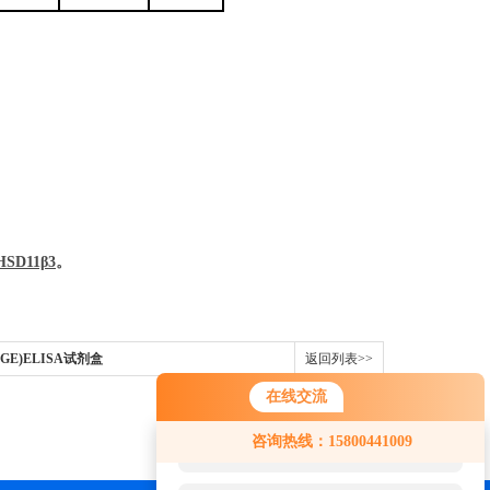
HSD11β3
。
GE)ELISA试剂盒
返回列表>>
在线交流
您好！欢迎前来咨询，很高兴为您
咨询热线：15800441009
服务，请问您要咨询什么问题呢？