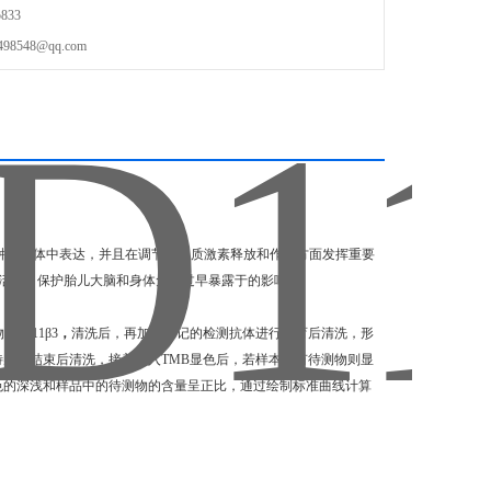
833
548@qq.com
在多种生物体中表达，并且在调节糖皮质激素释放和作用方面发挥重要
物活性，保护胎儿大脑和身体免受过早暴露于的影响。
SD11β3
，
清洗后，再加入标记的检测抗体进行孵育后清洗，形
待孵育结束后清洗，接着加入TMB显色后，若样本中有待测物则显
颜色的深浅和样品中的待测物的含量呈正比，通过绘制标准曲线计算