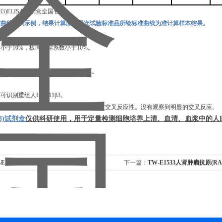
准曲线仅供示例，结果计算应以同次试验标准品所绘标准曲线为准计算样本结果。
数小于
10%，板间变异系数小于10%。
，本试剂盒的检测灵敏度为
0.08ng/mL
。
定可识别重组
人
HSD11β3
。
白在稀释缓冲液中制备为
50ng/mL，并测定交叉反应性。没有观察到明显的交叉反应。
β3)试剂盒
仅供科研使用，用于定量检测细胞培养上清、血清、血浆中的
人
-E1529人TERF1相互作用核因子
下一篇：
TW-E1533人肾肿瘤抗原(RA
LISA试剂盒