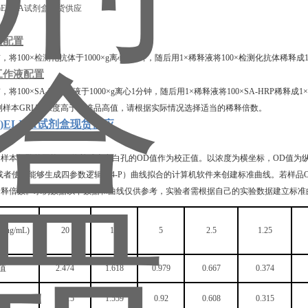
液配置
前，将
100×
检测
化抗体于
1000×g离心1分钟，随后用1×稀释液将100×检测化抗体
工作液配置
前，将
100×SA-HRP溶液于1000×g离心1分钟，随后用1×稀释液将100×SA-HRP稀释
测样本
GRIA2
浓度高于标准品高值，请根据实际情况选择适当的稀释倍数。
A2)ELISA试剂盒现货供应
算
和样本复孔的平均
OD值并减去空白孔的OD值作为校正值。以浓度为横坐标，OD值为
或者使用能够生成四参数逻辑（4-P）曲线拟合的计算机软件来创建标准曲线。若样
稀释倍数。示例数据以下数据和曲线仅供参考，实验者需根据自己的实验数据建立标准
度
(ng/mL)
20
10
5
2.5
1.25
值
2.474
1.618
0.979
0.667
0.374
OD值
2.415
1.559
0.92
0.608
0.315