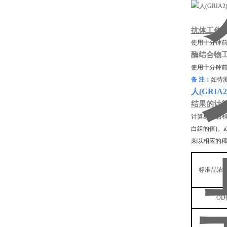
抗体工作
使用十分钟
酶结合物
使用十分钟
备
注：
如待
人(GRI
结果的计
计算标准品
白组的值)。
乘以相应的
标准品浓
OD
校正