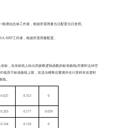
稀释成1×检测化抗体工作液，根据所需用量当日配置当日使用。
成1×SA-HRP工作液，根据所需用量配置。
纵坐标，在坐标纸上绘出四参数逻辑函数的标准曲线(作图时去掉空
品OD值高于标准曲线上限，应适当稀释后重测并在计算样本浓度时
曲线。
0.625
0.313
0
0.203
0.177
0.059
0.144
0.118
0