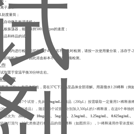
枪头；
去离子水；
00 mL刻度量筒；
排枪或自动微孔板清洗机；
微孔板振荡器，能够保持500±50 rpm的速度；
释标准品和样品的试管。
在 1 周内进行检测的可保存于4℃，若不能及时检测，请按一次使用量分装，冻存于-2
血会影响检测结果，因此溶血标本不宜进行此项检测。
工作
试剂置于室温平衡30分钟左右。
释液配置
稀释液（20×）有晶体析出，需在37℃下加热⾄晶体全部溶解。用蒸馏水1:20稀释（例如
置
标准品，准备7个试管，先从
400ng/mL
标准品（200μL）按需吸取一定量用1×稀释液稀释
L的20ng/mL浓度标准品），随后在6个试管中分别加入500μL的1×稀释液，在这6个单
品，依次为:
20ng/mL、 10ng/mL、 5ng/mL、 2.5ng/mL、 1.25ng/mL、 0.625ng/mL、
轻吹打混匀，以此类推进行标准品的倍比稀释（如图所示），1×稀释液用作零浓度标准品(