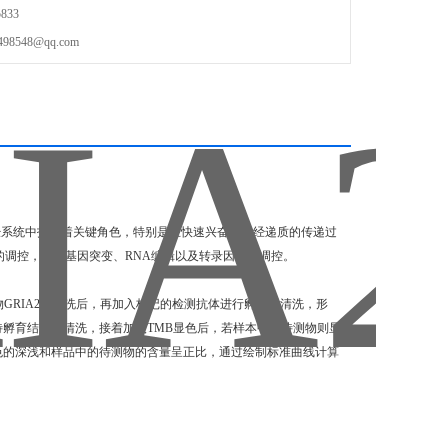
833
548@qq.com
神经系统中扮演着关键角色，特别是在快速兴奋性神经递质的传递过
素的调控，包括基因突变、RNA编辑以及转录因子的调控。
RIA2
，
清洗后，再加入标记的检测抗体进行孵育后清洗，形
待孵育结束后清洗，接着加入TMB显色后，若样本中有待测物则显
颜色的深浅和样品中的待测物的含量呈正比，通过绘制标准曲线计算