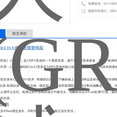
免费咨询：021-54845
发邮件给我们：2881498
留言询价
A2)ELISA试剂盒现货供应
型受体2（GRIA2）是AMPA受体的一个重要亚基，属于离子型受体家族，它在中枢
作用，GRIA2编码的GluA2亚基是AMPA受体的核心组成部分，其功能受到多种因
双抗体夹心法ELISA技术 : 将捕获抗体包被于酶标板上，捕获样品及标准品中的待测物G
-抗原-检测抗体"免疫复合物，随后加入链霉亲和素偶联的辣根过氧化物酶进行孵育，
止液停止反应。检测过程中游离的成分均被洗去，用酶标仪在450 nm处测OD值，
2的浓度。
他材料
包含450nm测定波长，同时包含600-680nm校正波长更佳；