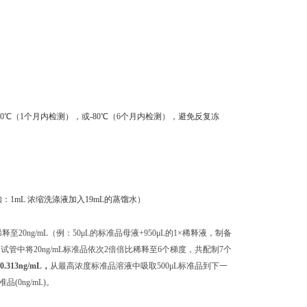
0℃（1个月内检测），或-80℃（6个月内检测），避免反复冻
：1mL 浓缩洗涤液加入19mL的蒸馏水）
至20ng/mL（例：50μL的标准品母液+950μL的1×稀释液，制备
独的试管中将20ng/mL标准品依次2倍倍比稀释至6个梯度，共配制7个
 0.313ng/mL，
从最高浓度标准品溶液中吸取500μL标准品到下一
0ng/mL)。