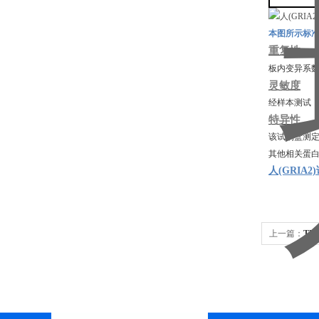
本图所示标
重复性
板内变异系
灵敏度
经样本测试
特异性
该试剂盒测
其他相关蛋
人(GRIA2
上一篇：
TW
1(TAT1)EL