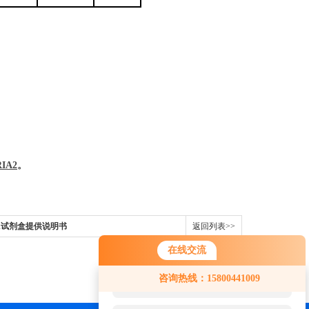
IA2
。
LISA试剂盒提供说明书
返回列表>>
在线交流
您好！欢迎前来咨询，很高兴为您
咨询热线：15800441009
服务，请问您要咨询什么问题呢？