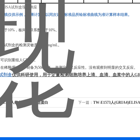
准曲线仅供示例，结果计算应以同次试验标准品所绘标准曲线为准计算样本结果。
数小于
10%，板间变异系数小于10%。
，本试剂盒的检测灵敏度为
0.16ng/mL
。
定可识别重组
人
GRIA2
。
白在稀释缓冲液中制备为
50ng/mL，并测定交叉反应性。没有观察到明显的交叉反应。
)试剂盒
仅供科研使用，用于定量检测细胞培养上清、血清、血浆中的
人
GR
-E1570人睾丸阴离子转运蛋白
下一篇：
TW-E1573人(GRIA4)E
ISA试剂盒