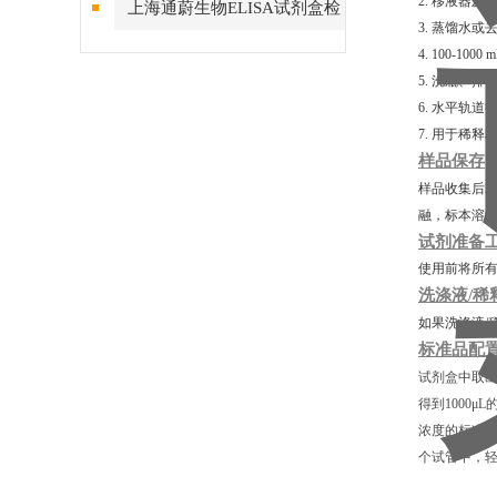
2. 移液器及
上海通蔚生物ELISA试剂盒检
3. 蒸馏水或
测结果的稳定性
4. 100-10
5. 洗瓶、
6. 水平轨道
7. 用于稀
样品保存
样品收集后若
融，标本溶
试剂准备
使用前将所有
洗涤液/稀
如果洗涤液/
标准品配
试剂盒中取出
得到1000μ
浓度的标准
个试管中，轻