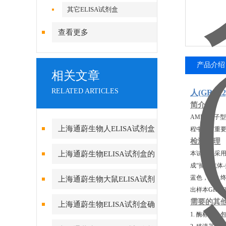
其它ELISA试剂盒
查看更多
产品介绍
相关文章
RELATED ARTICLES
人(GRI
简介
AMPA离子
上海通蔚生物人ELISA试剂盒
程中具有重要
检测原理
实验酶标仪环境的重要性
上海通蔚生物ELISA试剂盒的
本试剂盒采用
成“捕获抗体
测定方法及要求
蓝色，加入终
上海通蔚生物大鼠ELISA试剂
出样本GRIA
盒的组成和保存
需要的其
上海通蔚生物ELISA试剂盒确
1. 酶标仪，
保数据真实可靠