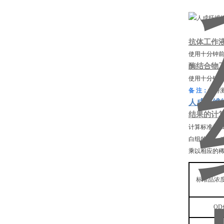
抗体工作
使用十分钟
酶结合物
使用十分钟
备
注：
如待
人成纤维细
结果的计
计算标准品
白组的值)。
乘以相应的
标准品浓
OD