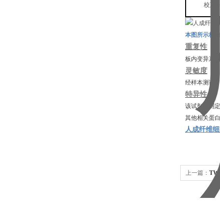
校正
本图所示标
重复性
板内变异系
灵敏度
经样本测试
特异性
该试剂盒测
其他相关蛋
人成纤维细胞
上一篇：
TW