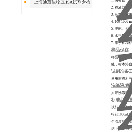
1. 酶标仪，
上海通蔚生物ELISA试剂盒检
2. 移液器及
测结果的稳定性
3. 蒸馏水或
4. 100-10
5. 洗瓶、
6. 水平轨道
7. 用于稀
样品保存
样品收集后若
融，标本溶
试剂准备
使用前将所有
洗涤液/稀
如果洗涤液/
标准品配
试剂盒中取出
得到1000μ
个浓度的标准
到下一个试管