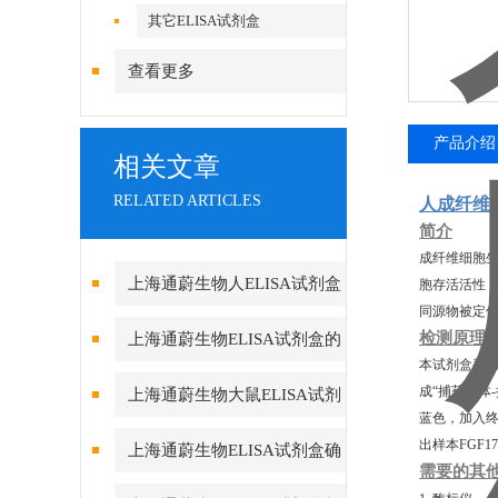
其它ELISA试剂盒
查看更多
产品介绍
相关文章
RELATED ARTICLES
人成纤维细
简介
成纤维细胞生
上海通蔚生物人ELISA试剂盒
胞存活活性
同源物被定
实验酶标仪环境的重要性
检测原理
上海通蔚生物ELISA试剂盒的
本试剂盒采用
测定方法及要求
成“捕获抗体
上海通蔚生物大鼠ELISA试剂
蓝色，加入终
盒的组成和保存
出样本FGF1
上海通蔚生物ELISA试剂盒确
需要的其
保数据真实可靠