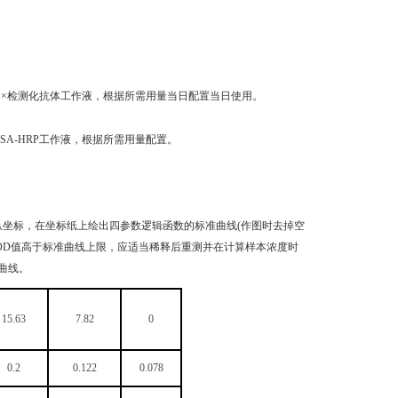
稀释成1×检测化抗体工作液，根据所需用量当日配置当日使用。
成1×SA-HRP工作液，根据所需用量配置。
纵坐标，在坐标纸上绘出四参数逻辑函数的标准曲线(作图时去掉空
品OD值高于标准曲线上限，应适当稀释后重测并在计算样本浓度时
曲线。
15.63
7.82
0
0.2
0.122
0.078