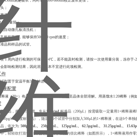
包含450nm测定波长，同时包含600-680nm校正波长更佳；
枪头；
去离子水；
00 mL刻度量筒；
排枪或自动微孔板清洗机；
微孔板振荡器，能够保持500±50 rpm的速度；
释标准品和样品的试管。
在 1 周内进行检测的可保存于4℃，若不能及时检测，请按一次使用量分装，冻存于-2
血会影响检测结果，因此溶血标本不宜进行此项检测。
工作
试剂置于室温平衡30分钟左右。
释液配置
稀释液（20×）有晶体析出，需在37℃下加热⾄晶体全部溶解。用蒸馏水1:20稀释（例如
置
标准品，准备7个试管，先从
10ng/mL
标准品（200μL）按需吸取一定量用1×稀释液稀释至
L的500pg/mL浓度标准品），随后在6个试管中分别加入500μL的1×稀释液，在这6个单
品，依次为:
500pg/mL、 250pg/mL、 125pg/mL、 62.5pg/mL、 31.25pg/mL、 15.63
中，轻轻吹打混匀，以此类推进行标准品的倍比稀释（如图所示），1×稀释液用作零浓度标