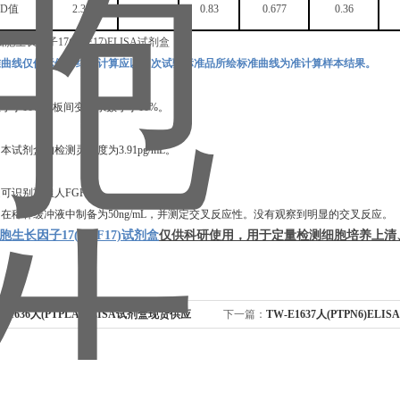
OD值
2.334
1.613
0.83
0.677
0.36
准曲线仅供示例，结果计算应以同次试验标准品所绘标准曲线为准计算样本结果。
数小于
10%，板间变异系数小于10%。
，本试剂盒的检测灵敏度为
3.91pg/mL
。
定可识别重组
人
FGF17
。
白在稀释缓冲液中制备为
50ng/mL，并测定交叉反应性。没有观察到明显的交叉反应。
生长因子17(FGF17)试剂盒
仅供科研使用，用于定量检测细胞培养上清
-E1636人(PTPLA)ELISA试剂盒现货供应
下一篇：
TW-E1637人(PTPN6)E