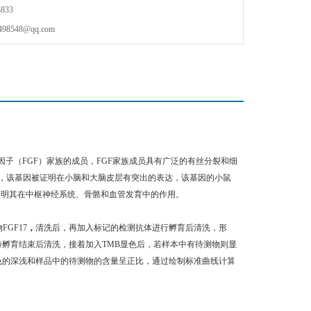
833
548@qq.com
因子（FGF）家族的成员，FGF家族成员具有广泛的有丝分裂和细
，该基因被证明在小脑和大脑皮层有突出的表达，该基因的小鼠
表明其在中枢神经系统、骨骼和血管发育中的作用。
GF17
，
清洗后，再加入标记的检测抗体进行孵育后清洗，形
待孵育结束后清洗，接着加入TMB显色后，若样本中有待测物则显
颜色的深浅和样品中的待测物的含量呈正比，通过绘制标准曲线计算