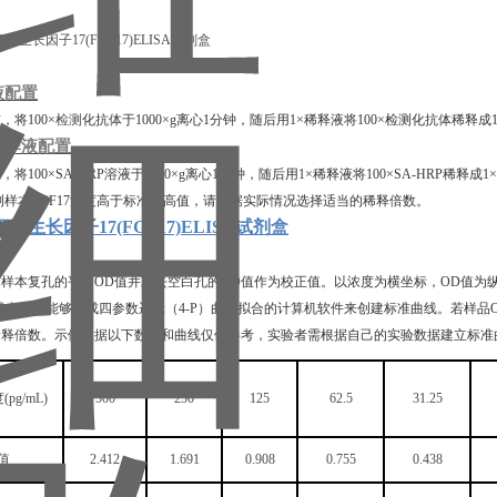
液配置
前，将
100×
检测
化抗体于
1000×g离心1分钟，随后用1×稀释液将100×检测化抗体
工作液配置
前，将
100×SA-HRP溶液于1000×g离心1分钟，随后用1×稀释液将100×SA-HRP稀释
测样本
FGF17
浓度高于标准品高值，请根据实际情况选择适当的稀释倍数。
胞生长因子17(FGF17)ELISA试剂盒
算
和样本复孔的平均
OD值并减去空白孔的OD值作为校正值。以浓度为横坐标，OD值为
或者使用能够生成四参数逻辑（4-P）曲线拟合的计算机软件来创建标准曲线。若样
稀释倍数。示例数据以下数据和曲线仅供参考，实验者需根据自己的实验数据建立标准
度
(
p
g/mL)
500
250
125
62.5
31.25
值
2.412
1.691
0.908
0.755
0.438