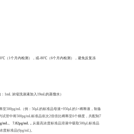
0℃（1个月内检测），或-80℃（6个月内检测），避免反复冻
：1mL 浓缩洗涤液加入19mL的蒸馏水）
500pg/mL（例：50μL的标准品母液+950μL的1×稀释液，制备
独的试管中将500pg/mL标准品依次2倍倍比稀释至6个梯度，共配制7
pg/mL、 7.82pg/mL，
从最高浓度标准品溶液中吸取500μL标准品
准品(0pg/mL)。