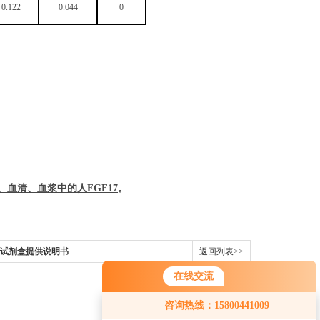
0.122
0.044
0
、血清、血浆中的
人
FGF17
。
LISA试剂盒提供说明书
返回列表>>
在线交流
您好！欢迎前来咨询，很高兴为您
咨询热线：15800441009
服务，请问您要咨询什么问题呢？