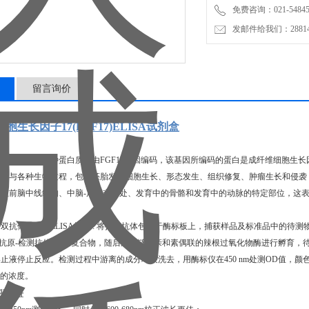
免费咨询：021-54845
发邮件给我们：2881498
留言询价
胞生长因子17(FGF17)ELISA试剂盒
长因子17是一种蛋白质，由FGF17基因编码，该基因所编码的蛋白是成纤维细胞生长
，参与各种生物过程，包括胚胎发育细胞生长、形态发生、组织修复、肿瘤生长和侵袭
位在前脑中线结构、中脑-后脑交界处、发育中的骨骼和发育中的动脉的特定部位，这
双抗体夹心法ELISA技术 : 将捕获抗体包被于酶标板上，捕获样品及标准品中的待测物F
-抗原-检测抗体"免疫复合物，随后加入链霉亲和素偶联的辣根过氧化物酶进行孵育，
止液停止反应。检测过程中游离的成分均被洗去，用酶标仪在450 nm处测OD值，
7的浓度。
他材料