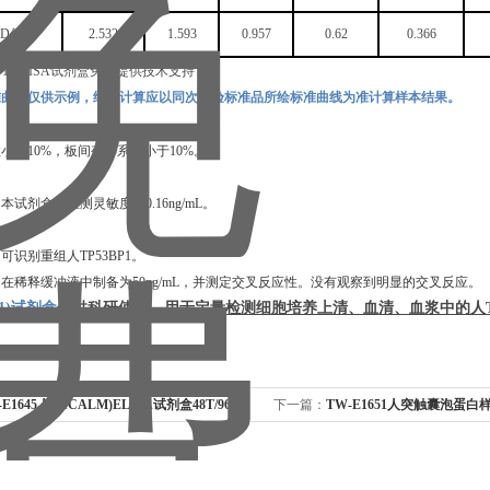
OD值
2.532
1.593
0.957
0.62
0.366
准曲线仅供示例，结果计算应以同次试验标准品所绘标准曲线为准计算样本结果。
数小于
10%，板间变异系数小于10%。
，本试剂盒的检测灵敏度为
0.16ng/mL
。
定可识别重组
人
TP53BP1
。
白在稀释缓冲液中制备为
50ng/mL，并测定交叉反应性。没有观察到明显的交叉反应。
1)
试剂盒
仅供科研使用，用于定量检测细胞培养上清、血清、血浆中的
人
-E1645人(PICALM)ELISA试剂盒48T/96T
下一篇：
TW-E1651人突触囊泡蛋白
2(SYTL2)ELISA试剂盒