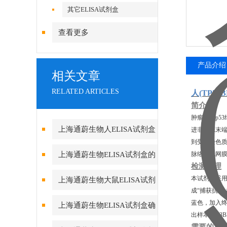
其它ELISA试剂盒
查看更多
产品介绍
相关文章
RELATED ARTICLES
人
(TP5
简介
肿瘤蛋白p53
上海通蔚生物人ELISA试剂盒
进非同源末端
到受损染色质
实验酶标仪环境的重要性
上海通蔚生物ELISA试剂盒的
脉络膜视网膜
检测原理
测定方法及要求
本试剂盒采用
上海通蔚生物大鼠ELISA试剂
成“捕获抗体
盒的组成和保存
蓝色，加入终
上海通蔚生物ELISA试剂盒确
出样本TP53
保数据真实可靠