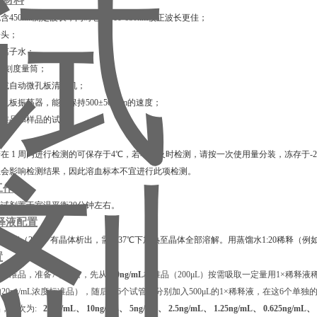
他材料
包含450nm测定波长，同时包含600-680nm校正波长更佳；
枪头；
去离子水；
00 mL刻度量筒；
排枪或自动微孔板清洗机；
微孔板振荡器，能够保持500±50 rpm的速度；
释标准品和样品的试管。
在 1 周内进行检测的可保存于4℃，若不能及时检测，请按一次使用量分装，冻存于-2
血会影响检测结果，因此溶血标本不宜进行此项检测。
工作
试剂置于室温平衡30分钟左右。
释液配置
稀释液（20×）有晶体析出，需在37℃下加热⾄晶体全部溶解。用蒸馏水1:20稀释（例如
置
标准品，准备7个试管，先从
400ng/mL
标准品（200μL）按需吸取一定量用1×稀释液稀释
L的20ng/mL浓度标准品），随后在6个试管中分别加入500μL的1×稀释液，在这6个单
品，依次为:
20ng/mL、 10ng/mL、 5ng/mL、 2.5ng/mL、 1.25ng/mL、 0.625ng/mL、