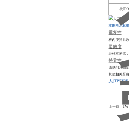
校正
本图所示标
重复性
板内变异系
灵敏度
经样本测试
特异性
该试剂盒测
其他相关蛋
人(TP53BP
上一篇：
TW