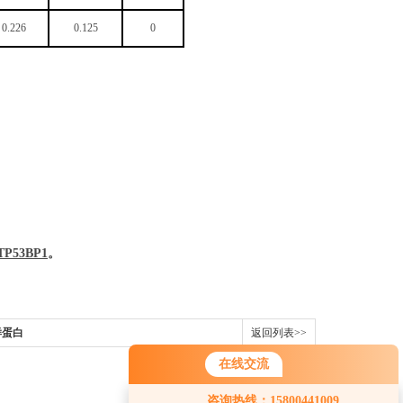
0.226
0.125
0
TP53BP1
。
样蛋白
返回列表>>
在线交流
咨询热线：15800441009