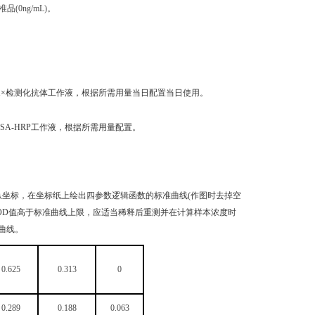
0ng/mL)。
稀释成1×检测化抗体工作液，根据所需用量当日配置当日使用。
成1×SA-HRP工作液，根据所需用量配置。
纵坐标，在坐标纸上绘出四参数逻辑函数的标准曲线(作图时去掉空
品OD值高于标准曲线上限，应适当稀释后重测并在计算样本浓度时
曲线。
0.625
0.313
0
0.289
0.188
0.063