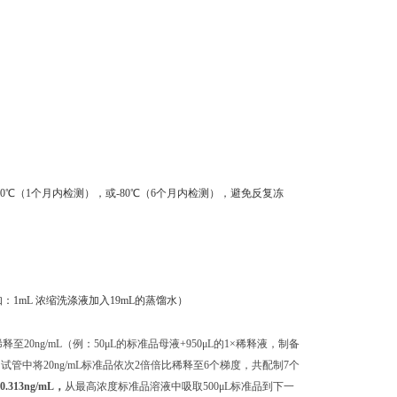
0℃（1个月内检测），或-80℃（6个月内检测），避免反复冻
：1mL 浓缩洗涤液加入19mL的蒸馏水）
至20ng/mL（例：50μL的标准品母液+950μL的1×稀释液，制备
独的试管中将20ng/mL标准品依次2倍倍比稀释至6个梯度，共配制7个
 0.313ng/mL，
从最高浓度标准品溶液中吸取500μL标准品到下一