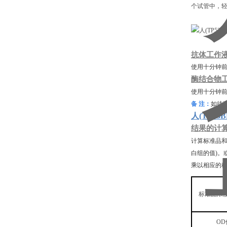
个试管中，轻
抗体工作
使用十分钟
酶结合物
使用十分钟
备
注：
如待
人
(TP5
结果的计
计算标准品
白组的值)。
乘以相应的
标准品浓
OD