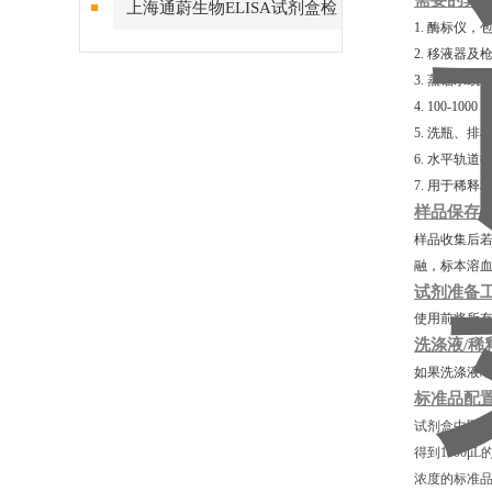
需要的其
上海通蔚生物ELISA试剂盒检
1. 酶标仪，
测结果的稳定性
2. 移液器及
3. 蒸馏水或
4. 100-10
5. 洗瓶、
6. 水平轨道
7. 用于稀
样品保存
样品收集后若
融，标本溶
试剂准备
使用前将所有
洗涤液/稀
如果洗涤液/
标准品配
试剂盒中取出
得到1000μ
浓度的标准