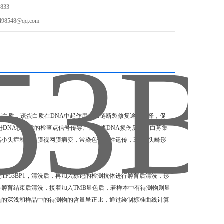
833
548@qq.com
因编码的蛋白质，该蛋白质在DNA中起作用，双链断裂修复途径选择，促
进DNA损伤后的检查点信号传导、充当将DNA损伤反应蛋白募集
括小头症和脉络膜视网膜病变，常染色体隐性遗传，3和小头畸形
53BP1
，
清洗后，再加入标记的检测抗体进行孵育后清洗，形
待孵育结束后清洗，接着加入TMB显色后，若样本中有待测物则显
颜色的深浅和样品中的待测物的含量呈正比，通过绘制标准曲线计算