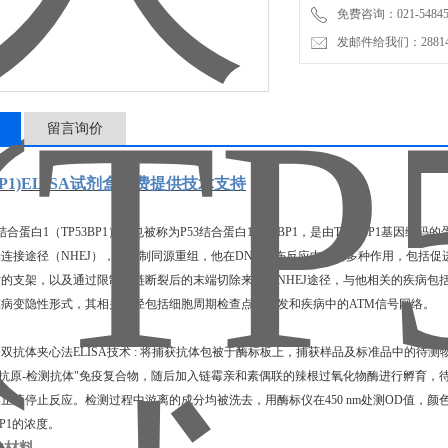
免费咨询：021-54845
发邮件给我们：2881498
留言询价
3BP1)ELISA试剂盒免费提供技术支持
结合蛋白1（TP53BP1），也被称为P53结合蛋白1或53BP1，是由TP53BP1基
连接途径（NHEJ），并限制同源重组，他在DNA损伤反应中起着多种作用，包括促
的支架，以及通过限制双链断裂后的末端切除来促进NHEJ途径，与他相关的疾病包
病变隐性形式，其相关途径包括细胞周期检查点和开发和疾病中的ATM信号网络。
双抗体夹心法ELISA技术 : 将捕获抗体包被于酶标板上，捕获样品及标准品中的待测物TP
-抗原-检测抗体"免疫复合物，随后加入链霉亲和素偶联的辣根过氧化物酶进行孵育，
止液停止反应。检测过程中游离的成分均被洗去，用酶标仪在450 nm处测OD值，
BP1的浓度。