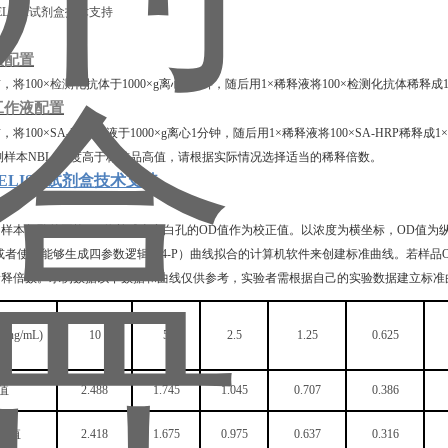
液配置
前，将
100×
检测
化抗体于
1000×g离心1分钟，随后用1×稀释液将100×检测化抗体
工作液配置
前，将
100×SA-HRP溶液于1000×g离心1分钟，随后用1×稀释液将100×SA-HRP稀释
测样本
NBL1
浓度高于标准品高值，请根据实际情况选择适当的稀释倍数。
1)ELISA试剂盒技术支持
算
和样本复孔的平均
OD值并减去空白孔的OD值作为校正值。以浓度为横坐标，OD值为
或者使用能够生成四参数逻辑（4-P）曲线拟合的计算机软件来创建标准曲线。若样
稀释倍数。示例数据以下数据和曲线仅供参考，实验者需根据自己的实验数据建立标准
度
(ng/mL)
10
5
2.5
1.25
0.625
值
2.488
1.745
1.045
0.707
0.386
OD值
2.418
1.675
0.975
0.637
0.316