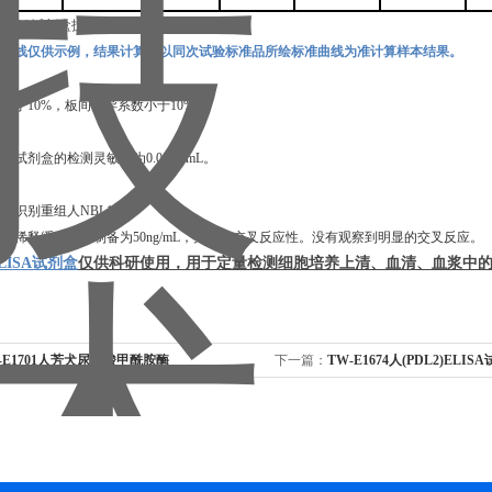
准曲线仅供示例，结果计算应以同次试验标准品所绘标准曲线为准计算样本结果。
数小于
10%，板间变异系数小于10%。
，本试剂盒的检测灵敏度为
0.08ng/mL
。
定可识别重组
人
NBL1
。
白在稀释缓冲液中制备为
50ng/mL，并测定交叉反应性。没有观察到明显的交叉反应。
ELISA试剂盒
仅供科研使用，用于定量检测细胞培养上清、血清、血浆中
-E1701人芳犬尿氨酸甲酰胺酶
下一篇：
TW-E1674人(PDL2)EL
LISA试剂盒