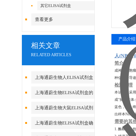
其它ELISA试剂盒
查看更多
产品介绍
相关文章
RELATED ARTICLES
人(NBL
简介
成神经细胞瘤抑
上海通蔚生物人ELISA试剂盒
种信号传导途
检测原理
实验酶标仪环境的重要性
上海通蔚生物ELISA试剂盒的
本试剂盒采用
成“捕获抗体
测定方法及要求
蓝色，加入终
上海通蔚生物大鼠ELISA试剂
出样本NBL
盒的组成和保存
需要的其
上海通蔚生物ELISA试剂盒确
1. 酶标仪，
保数据真实可靠