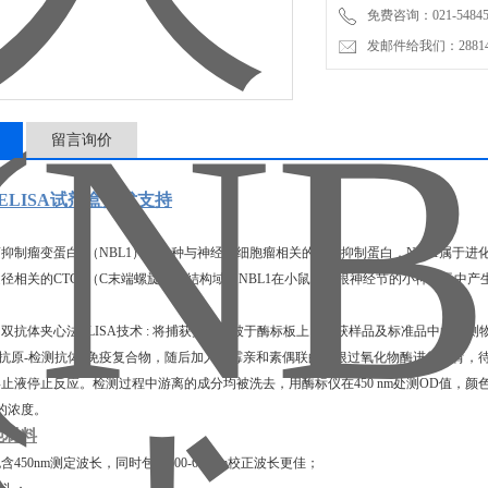
免费咨询：021-54845
发邮件给我们：2881498
留言询价
1)ELISA试剂盒技术支持
制瘤变蛋白1（NBL1）是一种与神经母细胞瘤相关的肿瘤抑制蛋白，NBL1属于进化保守的C
径相关的CTCT（C末端螺旋样）结构域，NBL1在小鼠的背根神经节的小神经元中产生
双抗体夹心法ELISA技术 : 将捕获抗体包被于酶标板上，捕获样品及标准品中的待测物
-抗原-检测抗体"免疫复合物，随后加入链霉亲和素偶联的辣根过氧化物酶进行孵育，
止液停止反应。检测过程中游离的成分均被洗去，用酶标仪在450 nm处测OD值，
1的浓度。
他材料
包含450nm测定波长，同时包含600-680nm校正波长更佳；