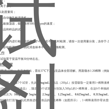
枪头；
去离子水；
00 mL刻度量筒；
排枪或自动微孔板清洗机；
微孔板振荡器，能够保持500±50 rpm的速度；
释标准品和样品的试管。
在 1 周内进行检测的可保存于4℃，若不能及时检测，请按一次使用量分装，冻存于-2
血会影响检测结果，因此溶血标本不宜进行此项检测。
工作
试剂置于室温平衡30分钟左右。
释液配置
稀释液（20×）有晶体析出，需在37℃下加热⾄晶体全部溶解。用蒸馏水1:20稀释（例如
置
标准品，准备7个试管，先从
200ng/mL
标准品（200μL）按需吸取一定量用1×稀释液稀释
L的10ng/mL浓度标准品），随后在6个试管中分别加入500μL的1×稀释液，在这6个单
，依次为:
10ng/mL、 5ng/mL、 2.5ng/mL、 1.25ng/mL、 0.625ng/mL、 0.313ng/m
轻轻吹打混匀，以此类推进行标准品的倍比稀释（如图所示），1×稀释液用作零浓度标准品