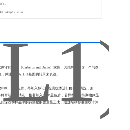
833
548@qq.com
AN（Cerberus and Danio）家族，其结构中包含一个与多
，并通过MATH-1基因的转录来表达。
NBL1
，
清洗后，再加入标记的检测抗体进行孵育后清洗，形
待孵育结束后清洗，接着加入TMB显色后，若样本中有待测物则显
颜色的深浅和样品中的待测物的含量呈正比，通过绘制标准曲线计算