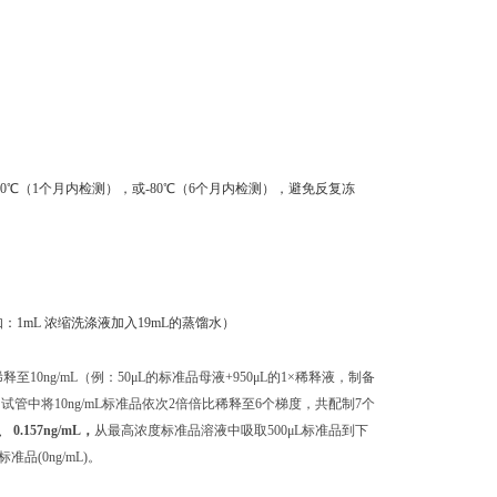
0℃（1个月内检测），或-80℃（6个月内检测），避免反复冻
：1mL 浓缩洗涤液加入19mL的蒸馏水）
至10ng/mL（例：50μL的标准品母液+950μL的1×稀释液，制备
独的试管中将10ng/mL标准品依次2倍倍比稀释至6个梯度，共配制7个
L、 0.157ng/mL，
从最高浓度标准品溶液中吸取500μL标准品到下
(0ng/mL)。