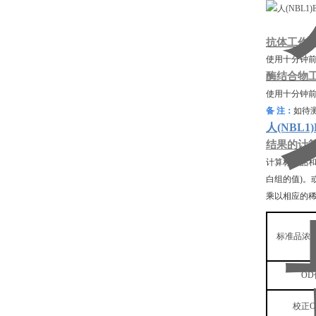
抗体工作
使用十分钟
酶结合物
使用十分钟
备
注：
如待
人(NBL
结果的计
计算标准品
白组的值)。
乘以相应的
标准品浓
OD
校正