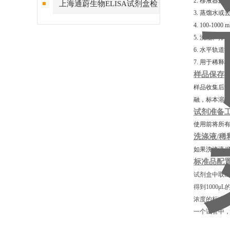
2. 移液器及
上海通蔚生物ELISA试剂盒检
3. 蒸馏水或
测结果的稳定性
4. 100-10
5. 洗瓶、
6. 水平轨道
7. 用于稀
样品保存
样品收集后若
融，标本溶
试剂准备
使用前将所有
洗涤液/稀
如果洗涤液/
标准品配
试剂盒中取出
得到1000μ
浓度的标准品
一个试管中，