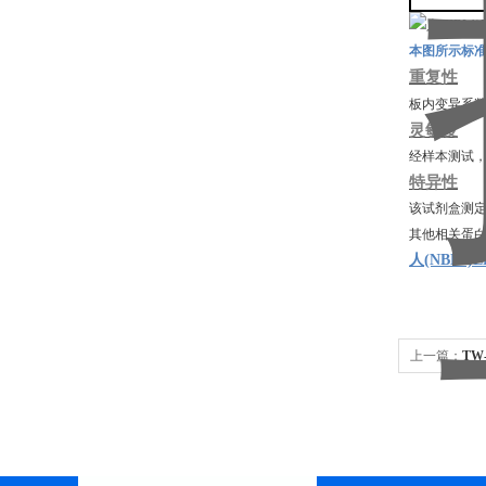
本图所示标
重复性
板内变异系
灵敏度
经样本测试
特异性
该试剂盒测
其他相关蛋
人(NBL1)
上一篇：
TW
(AFMID)E