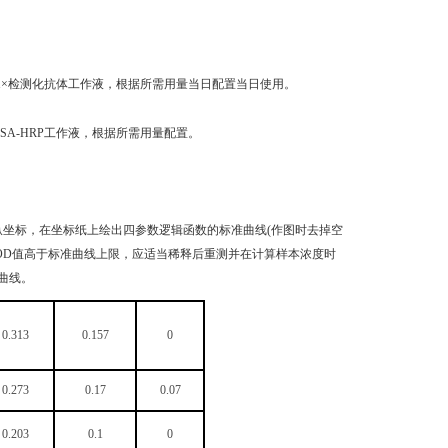
稀释成1×检测化抗体工作液，根据所需用量当日配置当日使用。
成1×SA-HRP工作液，根据所需用量配置。
纵坐标，在坐标纸上绘出四参数逻辑函数的标准曲线(作图时去掉空
品OD值高于标准曲线上限，应适当稀释后重测并在计算样本浓度时
曲线。
0.313
0.157
0
0.273
0.17
0.07
0.203
0.1
0