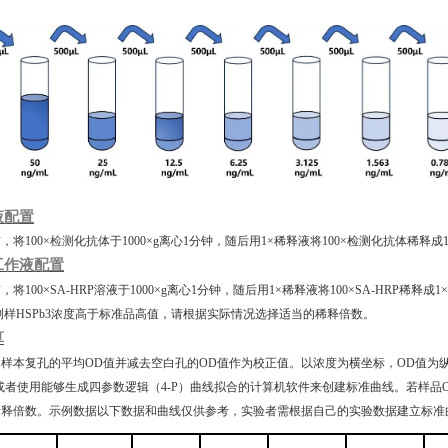
液配置
前，将
100×
检测
化抗体于
1000×g离心1分钟，随后用1×稀释液将100×检测化抗体
工作液配置
前，将
100×SA-HRP溶液于1000×g离心1分钟，随后用1×稀释液将100×SA-HRP稀释
测样
HSPb3
浓度高于标准品高值，请根据实际情况选择适当的稀释倍数。
算
和样本复孔的平均
OD值并减去空白孔的OD值作为校正值。以浓度为横坐标，OD值为
或者使用能够生成四参数逻辑（4-P）曲线拟合的计算机软件来创建标准曲线。若样
稀释倍数。示例数据以下数据和曲线仅供参考，实验者需根据自己的实验数据建立标准