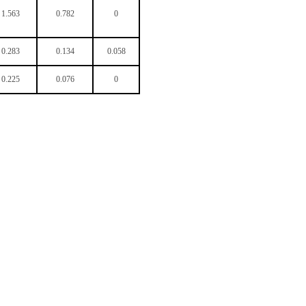
1.563
0.782
0
0.283
0.134
0.058
0.225
0.076
0