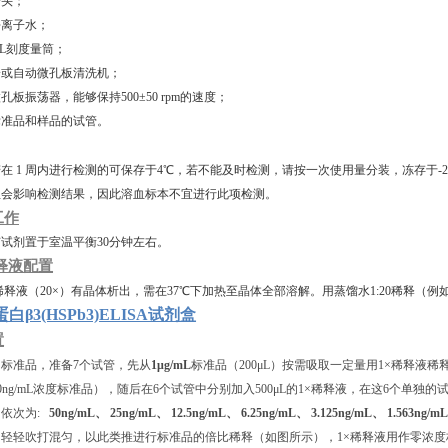
枪头；
去离子水；
00 mL刻度量筒；
排枪或自动微孔板清洗机；
微孔板振荡器，能够保持500±50 rpm的速度；
释标准品和样品的试管。
在 1 周内进行检测的可保存于4℃，若不能及时检测，请按一次使用量分装，冻存于-2
血会影响检测结果，因此溶血标本不宜进行此项检测。
工作
试剂置于室温平衡30分钟左右。
释液配置
稀释液（20×）有晶体析出，需在37℃下加热⾄晶体全部溶解。用蒸馏水1:20稀释（例如
β3(HSPb3)ELISA试剂盒
置
标准品，准备7个试管，先从
1μg/mL
标准品（200μL）按需吸取一定量用1×稀释液稀释至
的50ng/mL浓度标准品），随后在6个试管中分别加入500μL的1×稀释液，在这6个单独
，依次为:
50ng/mL、 25ng/mL、 12.5ng/mL、 6.25ng/mL、 3.125ng/mL、 1.563ng/m
轻轻吹打混匀，以此类推进行标准品的倍比稀释（如图所示），1×稀释液用作零浓度标准品