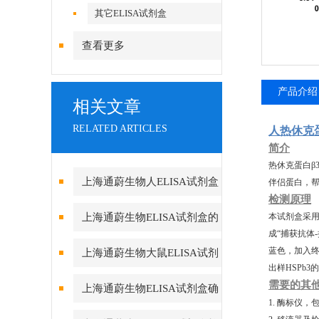
其它ELISA试剂盒
查看更多
产品介绍
相关文章
RELATED ARTICLES
人热休克蛋白
简介
热休克蛋白β
上海通蔚生物人ELISA试剂盒
伴侣蛋白，
检测原理
实验酶标仪环境的重要性
上海通蔚生物ELISA试剂盒的
本试剂盒采用
成“捕获抗体
测定方法及要求
蓝色，加入终
上海通蔚生物大鼠ELISA试剂
出样HSPb3
盒的组成和保存
需要的其
上海通蔚生物ELISA试剂盒确
1. 酶标仪，
保数据真实可靠