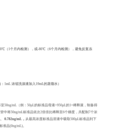
0℃（1个月内检测），或-80℃（6个月内检测），避免反复冻
：1mL 浓缩洗涤液加入19mL的蒸馏水）
50ng/mL（例：50μL的标准品母液+950μL的1×稀释液，制备得
的试管中将50ng/mL标准品依次2倍倍比稀释至6个梯度，共配制7个浓
L、 0.782ng/mL，
从最高浓度标准品溶液中吸取500μL标准品到下
(0ng/mL)。