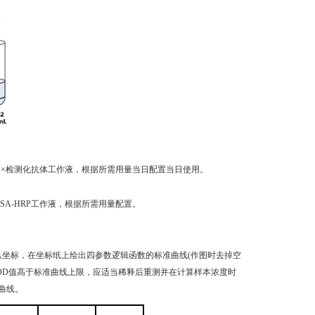
稀释成1×检测化抗体工作液，根据所需用量当日配置当日使用。
成1×SA-HRP工作液，根据所需用量配置。
纵坐标，在坐标纸上绘出四参数逻辑函数的标准曲线(作图时去掉空
品OD值高于标准曲线上限，应适当稀释后重测并在计算样本浓度时
曲线。