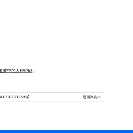
血浆中的
人
HSPb3
。
NOTCH2)ELISA试
返回列表>>