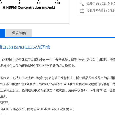
免费咨询：021-54845
发邮件给我们：2881498
留言询价
β3(HSPb3)ELISA试剂盒
3（HSPb3）是热休克蛋白家族中的一个小分子成员，属于小热休克蛋白（sHSPs）
帮助维持蛋白质的正确折叠和防止错误折叠的蛋白质聚集。
双抗体夹心法ELISA技术 : 将捕获抗体包被于酶标板上，捕获样品及标准品中的待测物H
-抗原-检测抗体"免疫复合物，随后加入链霉亲和素偶联的辣根过氧化物酶进行孵育，
止液停止反应。检测过程中游离的成分均被洗去，用酶标仪在450 nm处测OD值，
的浓度。
他材料
包含450nm测定波长，同时包含600-680nm校正波长更佳；