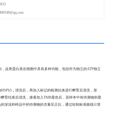
833
548@qq.com
类别，这类蛋白质在细胞中具有多种功能，包括作为独立的ATP独立
SPb3
，
清洗后，再加入标记的检测抗体进行孵育后清洗，形
待孵育结束后清洗，接着加入TMB显色后，若样本中有待测物则显
颜色的深浅和样品中的待测物的含量呈正比，通过绘制标准曲线计算