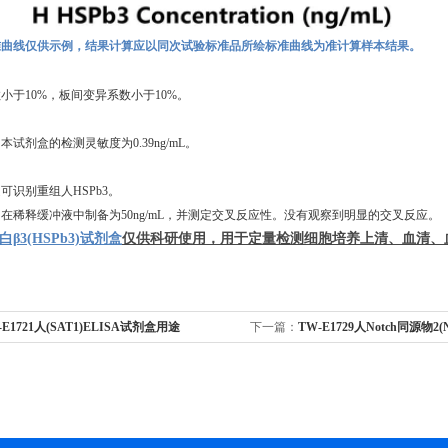
准曲线仅供示例，结果计算应以同次试验标准品所绘标准曲线为准计算样本结果。
数小于
10%，板间变异系数小于10%。
，本试剂盒的检测灵敏度为
0.39ng/mL
。
定可识别重组
人
HSPb3
。
白在稀释缓冲液中制备为
50ng/mL，并测定交叉反应性。没有观察到明显的交叉反应。
3(HSPb3)
试
剂盒
仅供科研使用，用于定量检测细胞培养上清、血清、
-E1721人(SAT1)ELISA试剂盒用途
下一篇：
TW-E1729人Notch同源物2(
剂盒