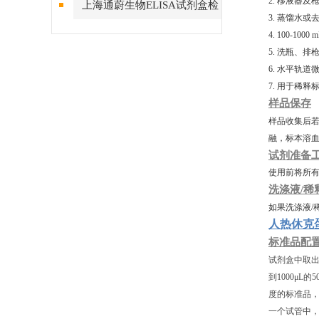
2. 移液器及
上海通蔚生物ELISA试剂盒检
3. 蒸馏水或
测结果的稳定性
4. 100-10
5. 洗瓶、
6. 水平轨道
7. 用于稀
样品保存
样品收集后若
融，标本溶
试剂准备
使用前将所有
洗涤液/稀
如果洗涤液/
人热休克蛋白
标准品配
试剂盒中取出
到1000μL
度的标准品
一个试管中，