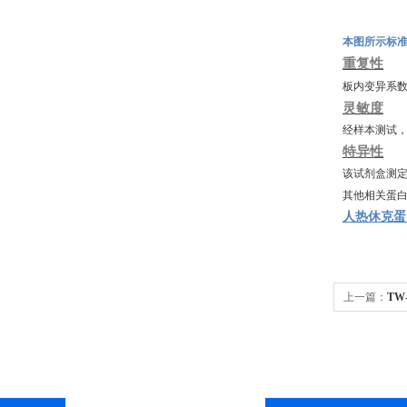
本图所示标
重复性
板内变异系
灵敏度
经样本测试
特异性
该试剂盒测
其他相关蛋
人热休克蛋白β
上一篇：
TW