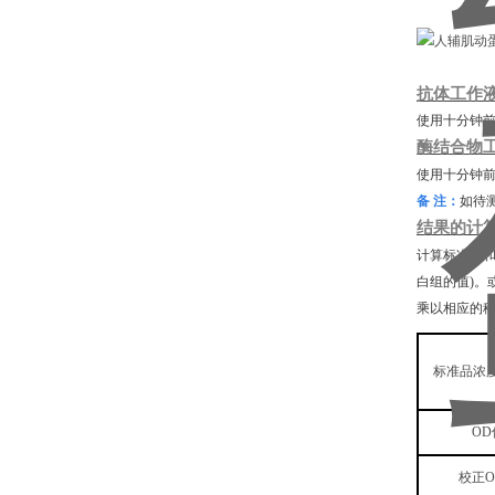
抗体工作
使用十分钟
酶结合物
使用十分钟
备
注：
如待
结果的计
计算标准品
白组的值)。
乘以相应的
标准品浓
OD
校正