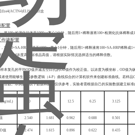
液配置
前，将
100×
检测
化抗体于
1000×g离心1分钟，随后用1×稀释液将100×检测化抗体
工作液配置
前，将
100×SA-HRP溶液于1000×g离心1分钟，随后用1×稀释液将100×SA-HRP稀释
测样
ACTN4
浓度高于标准品高值，请根据实际情况选择适当的稀释倍数。
算
和样本复孔的平均
OD值并减去空白孔的OD值作为校正值。以浓度为横坐标，OD值为
或者使用能够生成四参数逻辑（4-P）曲线拟合的计算机软件来创建标准曲线。若样
稀释倍数。示例数据以下数据和曲线仅供参考，实验者需根据自己的实验数据建立标准
度
(ng/mL)
50
25
12.5
6.25
3.125
值
2.540
1.681
0.962
0.688
0.501
OD值
2.474
1.615
0.896
0.622
0.435