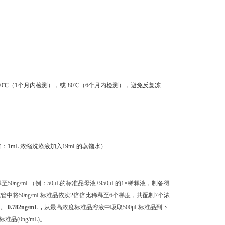
0℃（1个月内检测），或-80℃（6个月内检测），避免反复冻
：1mL 浓缩洗涤液加入19mL的蒸馏水）
50ng/mL（例：50μL的标准品母液+950μL的1×稀释液，制备得
的试管中将50ng/mL标准品依次2倍倍比稀释至6个梯度，共配制7个浓
L、 0.782ng/mL，
从最高浓度标准品溶液中吸取500μL标准品到下
(0ng/mL)。