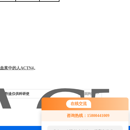
血浆中的
人
ACTN4
。
LISA试剂盒仅供科研使
返回列表>>
在线交流
您好！欢迎前来咨询，很高兴为您
咨询热线：15800441009
服务，请问您要咨询什么问题呢？