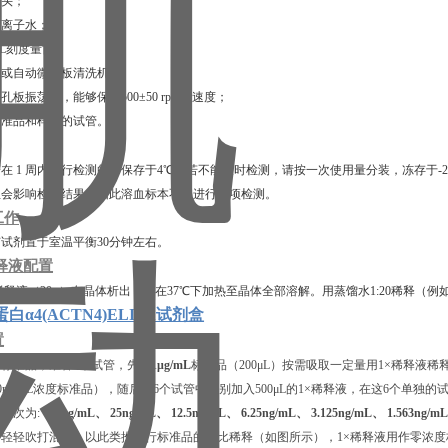
枪头；
去离子水；
00 mL刻度量筒；
排枪或自动微孔板清洗机；
微孔板振荡器，能够保持500±50 rpm的速度；
释标准品和样品的试管。
在 1 周内进行检测的可保存于4℃，若不能及时检测，请按一次使用量分装，冻存于-2
血会影响检测结果，因此溶血标本不宜进行此项检测。
工作
试剂置于室温平衡30分钟左右。
释液配置
稀释液（20×）有晶体析出，需在37℃下加热⾄晶体全部溶解。用蒸馏水1:20稀释（例如
白α4(ACTN4)ELISA试剂盒
置
标准品，准备7个试管，先从
1μg/mL
标准品（200μL）按需吸取一定量用1×稀释液稀释至
的50ng/mL浓度标准品），随后在6个试管中分别加入500μL的1×稀释液，在这6个单独
，依次为:
50ng/mL、 25ng/mL、 12.5ng/mL、 6.25ng/mL、 3.125ng/mL、 1.563ng/m
轻轻吹打混匀，以此类推进行标准品的倍比稀释（如图所示），1×稀释液用作零浓度标准品