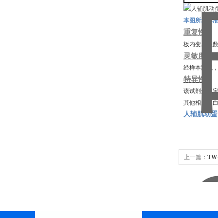
本图所示标
重复性
板内变异系
灵敏度
经样本测试
特异性
该试剂盒测
其他相关蛋
人辅肌动蛋白
上一篇：
TW
盒