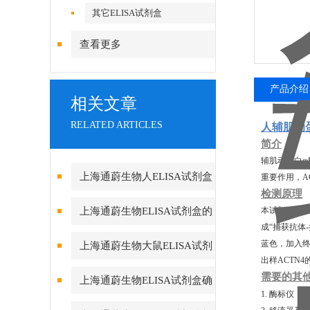
其它ELISA试剂盒
查看更多
产品介绍
相关文章
RELATED ARTICLES
人辅肌动蛋
简介
辅肌动蛋白α
上海通蔚生物人ELISA试剂盒
重要作用，A
检测原理
实验酶标仪环境的重要性
上海通蔚生物ELISA试剂盒的
本试剂盒采用
成“捕获抗体
测定方法及要求
蓝色，加入终
上海通蔚生物大鼠ELISA试剂
出样ACTN4
盒的组成和保存
需要的其
上海通蔚生物ELISA试剂盒确
1. 酶标仪，
保数据真实可靠