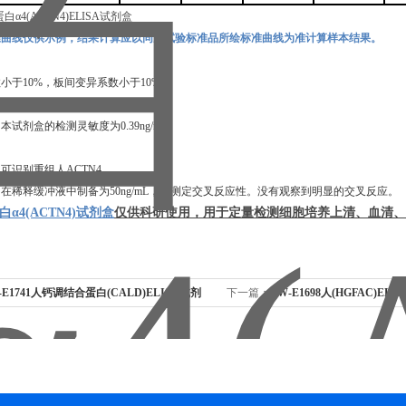
准曲线仅供示例，结果计算应以同次试验标准品所绘标准曲线为准计算样本结果。
数小于
10%，板间变异系数小于10%。
，本试剂盒的检测灵敏度为
0.39ng/mL
。
定可识别重组
人
ACTN4
。
白在稀释缓冲液中制备为
50ng/mL，并测定交叉反应性。没有观察到明显的交叉反应。
α4(ACTN4)
试
剂盒
仅供科研使用，用于定量检测细胞培养上清、血清、
-E1741人钙调结合蛋白(CALD)ELISA试剂
下一篇：
TW-E1698人(HGFAC)E
用