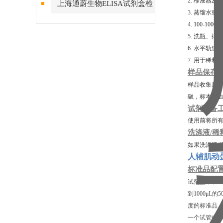
2. 移液器及
上海通蔚生物ELISA试剂盒检
3. 蒸馏水或
测结果的稳定性
4. 100-10
5. 洗瓶、
6. 水平轨道
7. 用于稀
样品保存
样品收集后若
融，标本溶
试剂准备
使用前将所有
洗涤液/稀
如果洗涤液/
人辅肌动蛋
标准品配
试剂盒中取出
到1000μL
度的标准品
一个试管中，