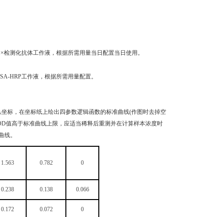
稀释成1×检测化抗体工作液，根据所需用量当日配置当日使用。
成1×SA-HRP工作液，根据所需用量配置。
纵坐标，在坐标纸上绘出四参数逻辑函数的标准曲线(作图时去掉空
品OD值高于标准曲线上限，应适当稀释后重测并在计算样本浓度时
曲线。
1.563
0.782
0
0.238
0.138
0.066
0.172
0.072
0