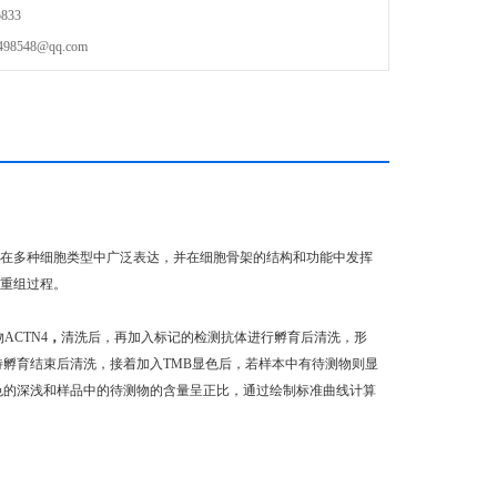
833
548@qq.com
，它在多种细胞类型中广泛表达，并在细胞骨架的结构和功能中发挥
和重组过程。
ACTN4
，
清洗后，再加入标记的检测抗体进行孵育后清洗，形
待孵育结束后清洗，接着加入TMB显色后，若样本中有待测物则显
颜色的深浅和样品中的待测物的含量呈正比，通过绘制标准曲线计算