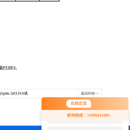
鼠
PEBP4
。
Sphk-2)ELISA试
返回列表>>
在线交流
您好！欢迎前来咨询，很高兴为您
咨询热线：15800441009
服务，请问您要咨询什么问题呢？