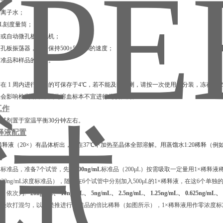
枪头；
去离子水；
00 mL刻度量筒；
排枪或自动微孔板清洗机；
微孔板振荡器，能够保持500±50 rpm的速度；
释标准品和样品的试管。
在 1 周内进行检测的可保存于4℃，若不能及时检测，请按一次使用量分装，冻存于-2
血会影响检测结果，因此溶血标本不宜进行此项检测。
工作
试剂置于室温平衡30分钟左右。
释液配置
稀释液（20×）有晶体析出，需在37℃下加热⾄晶体全部溶解。用蒸馏水1:20稀释（例如
置
标准品，准备7个试管，先从
400ng/mL
标准品（200μL）按需吸取一定量用1×稀释液稀释
L的20ng/mL浓度标准品），随后在6个试管中分别加入500μL的1×稀释液，在这6个单
品，依次为:
20ng/mL、 10ng/mL、 5ng/mL、 2.5ng/mL、 1.25ng/mL、 0.625ng/mL、
轻吹打混匀，以此类推进行标准品的倍比稀释（如图所示），1×稀释液用作零浓度标准品(