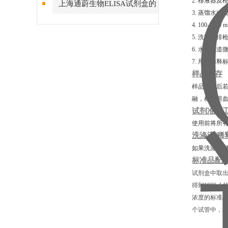
2. 移液器及
上海通蔚生物ELISA试剂盒的
3. 蒸馏水或
测定方法及要求
4. 100-10
5. 洗瓶、
6. 水平轨道
7. 用于稀
样品保存
样品收集后若
融，标本溶
试剂准备
使用前将所有
洗涤液/稀
如果洗涤液/
标准品配
试剂盒中取出
得到1000μ
浓度的标准
个试管中，轻