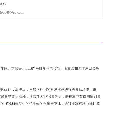
833
548@qq.com
小鼠、大鼠等。PEBP4在细胞信号传导、蛋白质相互作用以及多
EBP4
，
清洗后，再加入标记的检测抗体进行孵育后清洗，形
待孵育结束后清洗，接着加入TMB显色后，若样本中有待测物则显
颜色的深浅和样品中的待测物的含量呈正比，通过绘制标准曲线计算