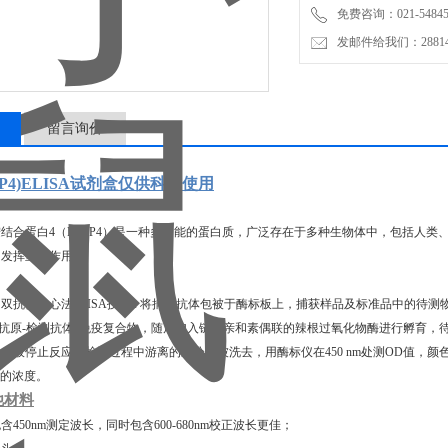
免费咨询：021-54845
发邮件给我们：2881498
留言询价
BP4)ELISA试剂盒仅供科研使用
结合蛋白4（PEBP4）是一种多功能的蛋白质，广泛存在于多种生物体中，包括人类、
中发挥重要作用。
双抗体夹心法ELISA技术 : 将捕获抗体包被于酶标板上，捕获样品及标准品中的待测物P
-抗原-检测抗体"免疫复合物，随后加入链霉亲和素偶联的辣根过氧化物酶进行孵育，
止液停止反应。检测过程中游离的成分均被洗去，用酶标仪在450 nm处测OD值，
4的浓度。
他材料
包含450nm测定波长，同时包含600-680nm校正波长更佳；