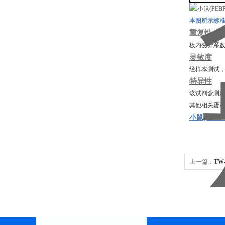
本图所示标
重复性
板内变异系
灵敏度
经样本测试
特异性
该试剂盒测
其他相关蛋
小鼠(PEB
上一篇：
TW
盒