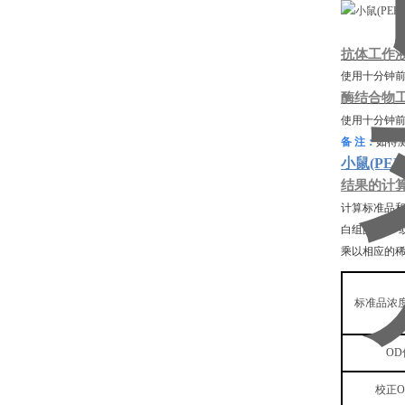
抗体工作
使用十分钟
酶结合物
使用十分钟
备
注：
如待
小鼠(PE
结果的计
计算标准品
白组的值)。
乘以相应的
标准品浓
OD
校正