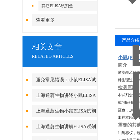
其它ELISA试剂盒
查看更多
产品介绍
相关文章
RELATED ARTICLES
小鼠(PE
简介
磷脂酰乙醇胺
避免常见错误：小鼠ELISA试
种生理过程
检测原理
剂盒使用中的注意事项与陷阱规
上海通蔚生物讲述小鼠ELISA
本试剂盒采用
成“捕获抗体
避
试剂盒控制温育
蓝色，加入终
上海通蔚生物小鼠ELISA试剂
出样本PEBP
盒实验操作时的注意要点
需要的其
上海通蔚生物讲解ELISA试剂
1. 酶标仪，
盒实验测定标本的分解