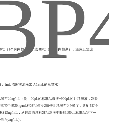
0℃（1个月内检测），或-80℃（6个月内检测），避免反复冻
：1mL 浓缩洗涤液加入19mL的蒸馏水）
至20ng/mL（例：50μL的标准品母液+950μL的1×稀释液，制备
独的试管中将20ng/mL标准品依次2倍倍比稀释至6个梯度，共配制7个
 0.313ng/mL，
从最高浓度标准品溶液中吸取500μL标准品到下一
0ng/mL)。