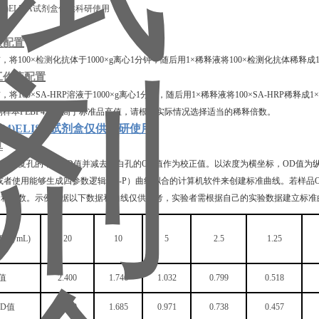
液配置
前，将
100×
检测
化抗体于
1000×g离心1分钟，随后用1×稀释液将100×检测化抗体
工作液配置
前，将
100×SA-HRP溶液于1000×g离心1分钟，随后用1×稀释液将100×SA-HRP稀释
测样本
PEBP4
浓度高于标准品高值，请根据实际情况选择适当的稀释倍数。
BP4)ELISA试剂盒仅供科研使用
算
和样本复孔的平均
OD值并减去空白孔的OD值作为校正值。以浓度为横坐标，OD值为
或者使用能够生成四参数逻辑（4-P）曲线拟合的计算机软件来创建标准曲线。若样
稀释倍数。示例数据以下数据和曲线仅供参考，实验者需根据自己的实验数据建立标准
度
(ng/mL)
20
10
5
2.5
1.25
值
2.400
1.746
1.032
0.799
0.518
OD值
2.339
1.685
0.971
0.738
0.457