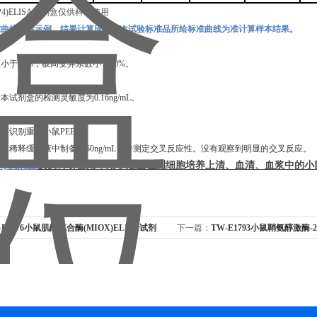
准曲线仅供示例，结果计算应以同次试验标准品所绘标准曲线为准计算样本结果。
数小于
10%，板间变异系数小于10%。
，本试剂盒的检测灵敏度为
0.16ng/mL
。
定可识别重组
小鼠
PEBP4
。
白在稀释缓冲液中制备为
50ng/mL，并测定交叉反应性。没有观察到明显的交叉反应。
P4)试剂盒
仅供科研使用，用于定量检测细胞培养上清、血清、血浆中的
小
-E1776小鼠肌醇氧合酶(MIOX)ELISA试剂
下一篇：
TW-E1793小鼠鞘氨醇激酶-2(
剂盒