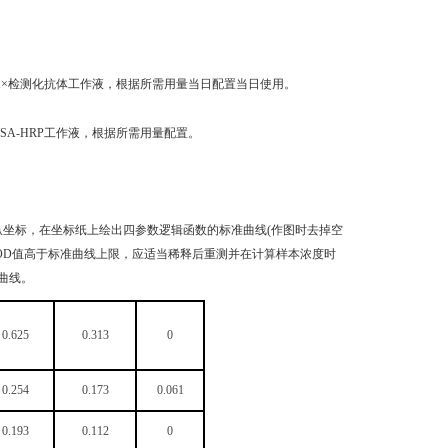
稀释成1×检测化抗体工作液，根据所需用量当日配置当日使用。
成1×SA-HRP工作液，根据所需用量配置。
纵坐标，在坐标纸上绘出四参数逻辑函数的标准曲线(作图时去掉空
品OD值高于标准曲线上限，应适当稀释后重测并在计算样本浓度时
曲线。
0.625
0.313
0
0.254
0.173
0.061
0.193
0.112
0