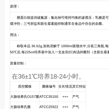
原理：
胰蛋白胨提供碳氮源；氯化钠可维持均衡的渗透压；乳糖是可
缓冲剂；三号胆盐和新生霉素能抑制通常在食品中存在的杂菌。
用法：
称取本品 36.62g,加热溶解于 1000ml蒸馏水中,分装三角瓶,每瓶 
50℃后,每225ml培养基中加入一支改良EC肉汤抑菌剂（含新生霉素 4
质量控制：
在36±1℃培养18-24小时。
质控菌株
菌株编号
生长情况
其它特征
大肠埃希氏O157菌
ATCC35150
+++
产气
大肠埃希氏菌
ATCC25922
+++
产气