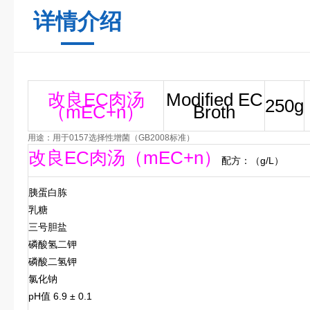
详情介绍
改良EC肉汤
Modified EC
250g
（mEC+n）
Broth
用途：用于0157选择性增菌（GB2008标准）
改良EC肉汤（mEC+n）
配方：（g/L）
胰蛋白胨
乳糖
三号胆盐
磷酸氢二钾
磷酸二氢钾
氯化钠
pH值 6.9 ± 0.1