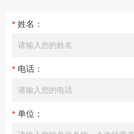
*
姓名：
*
电话：
*
单位：