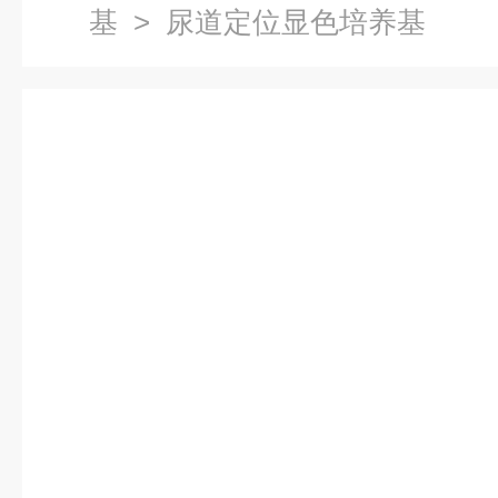
基
> 尿道定位显色培养基