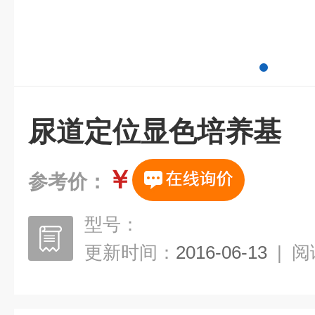
尿道定位显色培养基
￥
参考价：
型号：
更新时间：
2016-06-13
|
阅