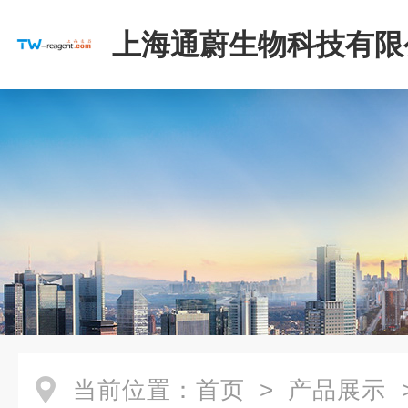
上海通蔚生物科技有限
当前位置：
首页
>
产品展示