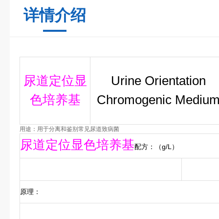
详情介绍
尿道定位显
Urine Orientation
色培养基
Chromogenic Mediu
用途：用于分离和鉴别常见尿道致病菌
尿道定位显色培养基
配方：（g/L）
原理：