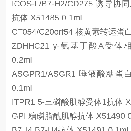
ICOS-L/B7-H2/CD275 诱
抗体 X51485 0.1ml
CT054/C20orf54 核黄素转运蛋白2
ZDHHC21 γ-氨基丁酸A受体相
0.2ml
ASGPR1/ASGR1 唾液酸糖蛋
0.1ml
ITPR1 5-三磷酸肌醇受体1抗体 X51
GPI 糖磷脂酰肌醇抗体 X51490 0
B7H4 B7-H4抗体 X51491 0.1ml