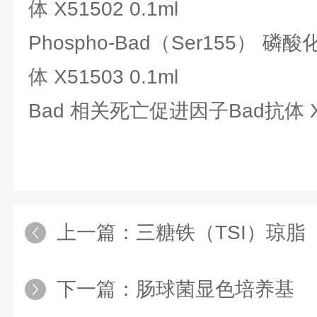
体 X51502 0.1ml
Phospho-Bad（Ser155）
体 X51503 0.1ml
Bad 相关死亡促进因子Bad抗体
X
上一篇：
三糖铁（TSI）琼脂
下一篇：
肠球菌显色培养基