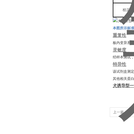
校正
O
本图所示标
重复性
板内变异系
灵敏度
经样本测试
特异性
该试剂盒测
其他相关蛋
犬诱导型一
上一篇：
TW