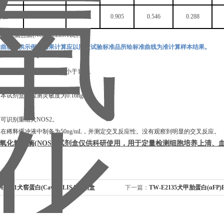
D
值
2.332
1.712
0.905
0.546
0.288
准曲线仅供示例，结果计算应以同次试验标准品所绘标准曲线为准计算样本结果。
数小于
10%，板间变异系数小于10%。
，本试剂盒的检测灵敏度为
0.16ng/mL
。
定可识别重组
犬
NOS2
。
白在稀释缓冲液中制备为
50ng/mL，并测定交叉反应性。没有观察到明显的交叉反应。
氧化氮合酶
(NOS2)
试剂盒仅供科研使用，用于定量检测细胞培养上清、
-E2131犬窖蛋白(Cav1)ELISA试剂盒
下一篇：
TW-E2135犬甲胎蛋白(αFP