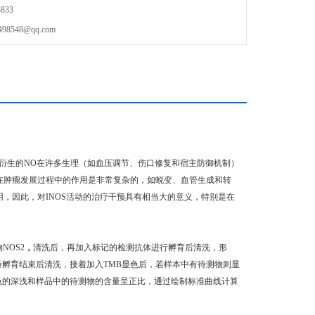
833
548@qq.com
，INOS衍生的NO在许多生理（如血压调节、伤口修复和宿主防御机制）
 在肿瘤发展过程中的作用是非常复杂的，如蜕变、血管生成和转
作用，因此，对INOS活动的治疗干预具有相当大的意义，特别是在
物
NOS2
，
清洗后，再加入标记的检测抗体进行孵育后清洗，形
待孵育结束后清洗，接着加入
TMB
显色后，若样本中有待测物则显
，颜色的深浅和样品中的待测物的含量呈正比，通过绘制标准曲线计算