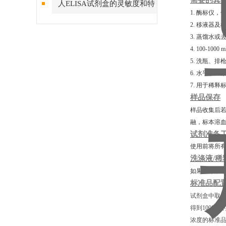
需要的其
人ELISA试剂盒的灵敏度和特
1. 酶标仪，
异性
2. 移液器及
3. 蒸馏水或
4. 100-10
5. 洗瓶、
6. 水平轨道
7. 用于稀
样品保存
样品收集后
融，标本溶
试剂准备
使用前将所
洗涤液
/
如果洗涤液
/
标准品配
试剂盒中取
得到1000μ
浓度的标准