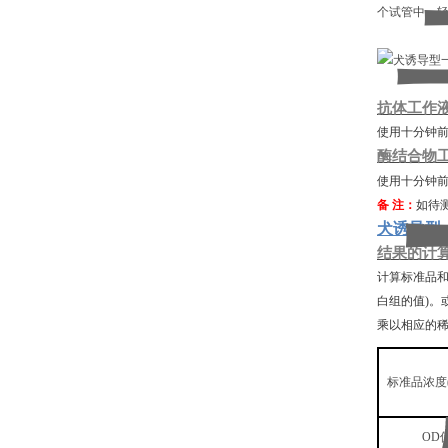
个试管中，轻
抗体工作
使用十分钟
酶结合物
使用十分钟
备
注：
如待
犬诱导型一
结果的计
计算标准品
白组的值)。
乘以相应的
标准品浓度
OD