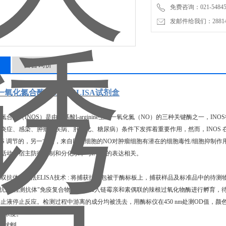
免费咨询：021-54845
发邮件给我们：2881498
留言询价
一氧化氮合酶
(NOS2)ELISA试剂盒
化氮合酶（
INOS）是由氨基酸l-arginine生成一氧化氮（NO）的三种关键酶之一
炎症、感染、肿瘤性疾病、肝硬化、糖尿病）条件下发挥着重要作用，然而，INOS
NOS 调节的，另一方面，来自巨噬细胞的NO对肿瘤细胞有潜在的细胞毒性/细胞抑制
活动、宿主防御机制和分化水平与INOS的表达相关。
用双抗体夹心法
ELISA技术 : 将捕获抗体包被于酶标板上，捕获样品及标准品中的待测
-抗原-检测抗体"免疫复合物，随后加入链霉亲和素偶联的辣根过氧化物酶进行孵育，
终止液停止反应。检测过程中游离的成分均被洗去，用酶标仪在
450 nm处测OD值
的浓度。