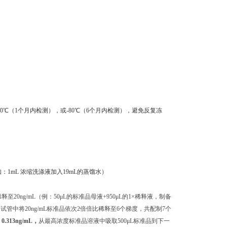
0℃（1个月内检测），或-80℃（6个月内检测），避免反复冻
：1mL 浓缩洗涤液加入19mL的蒸馏水）
释至20ng/mL（例：50μL的标准品母液+950μL的1×稀释液，制备
独的试管中将20ng/mL标准品依次2倍倍比稀释至6个梯度，共配制7个
 0.313ng/mL，
从最高浓度标准品溶液中吸取
500μL标准品到下一