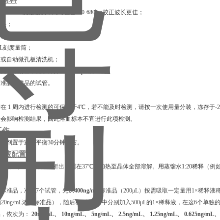
他材料
包含450nm测定波长，同时包含600-680nm校正波长更佳；
枪头；
去离子水；
00 mL刻度量筒；
排枪或自动微孔板清洗机；
微孔板振荡器，能够保持500±50 rpm的速度；
释标准品和样品的试管。
若在
1 周内进行检测的可保存于4℃，若不能及时检测，请按一次使用量分装，冻存于-2
血会影响检测结果，因此溶血标本不宜进行此项检测。
工作
有试剂置于室温平衡
30分钟左右。
稀释液配置
稀释液（20×）有晶体析出，需在37℃下加热⾄晶体全部溶解。用蒸馏水1:20稀释（例如
置
出标准品，准备
7个试管，先从
400ng/mL
标准品（
200μL）按需吸取一定量用1×稀释液稀
L的20ng/mL浓度标准品），随后在6个试管中分别加入500μL的1×稀释液，在这6个单
品，依次为：
20ng/mL、 10ng/mL、 5ng/mL、 2.5ng/mL、 1.25ng/mL、 0.625ng/mL、