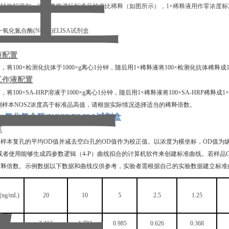
轻吹打混匀，以此类推进行标准品的倍比稀释（如图所示），1×稀释液用作零浓度标准品(
液配置
前，将
100×
检测
化抗体于
1000×g离心1分钟，随后用1×稀释液将100×检测化抗体
工作液配置
前，将
100×SA-HRP溶液于1000×g离心1分钟，随后用1×稀释液将100×SA-HRP稀释
测样本
NOS2
浓度高于标准品高值，请根据实际情况选择适当的稀释倍数。
氧化氮合酶(NOS2)ELISA试剂盒
算
和样本复孔的平均
OD值并减去空白孔的OD值作为校正值。以浓度为横坐标，OD值为
或者使用能够生成四参数逻辑（4-P）曲线拟合的计算机软件来创建标准曲线。若样
稀释倍数。示例数据以下数据和曲线仅供参考，实验者需根据自己的实验数据建立标准
(
n
g/mL
)
20
10
5
2.5
1.25
值
2.412
1.792
0.985
0.626
0.368