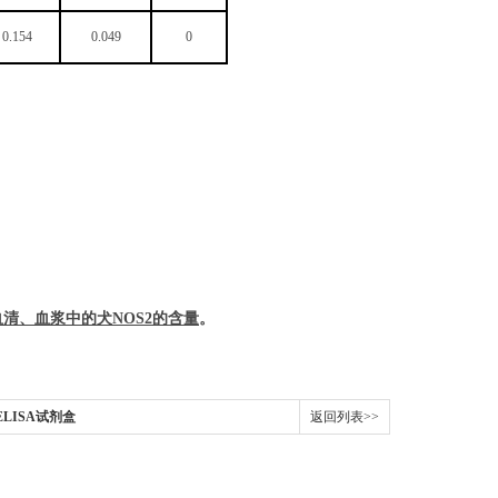
0.154
0.049
0
血清、血浆中的
犬
NOS2
的含量
。
)ELISA试剂盒
返回列表>>