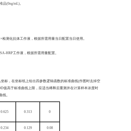
0ng/mL)
。
稀释成1×检测化抗体工作液，根据所需用量当日配置当日使用。
成1×SA-HRP工作液，根据所需用量配置。
纵坐标，在坐标纸上绘出四参数逻辑函数的标准曲线(作图时去掉空
品OD值高于标准曲线上限，应适当稀释后重测并在计算样本浓度时
曲线。
0.625
0.313
0
0.234
0.129
0.08