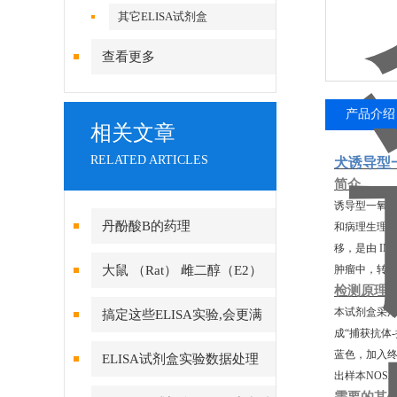
其它ELISA试剂盒
查看更多
产品介绍
相关文章
RELATED ARTICLES
犬诱导型
简介
诱导型一氧
丹酚酸B的药理
和病理生理（
移，是由 I
大鼠 （Rat） 雌二醇（E2）
肿瘤中，转移
检测原理
ELISA 检测试剂盒说明书
本试剂盒采
搞定这些ELISA实验,会更满
成
“捕获抗体
意!
蓝色，加入
ELISA试剂盒实验数据处理
出样本
NOS2