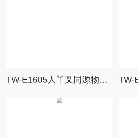
TW-E1605人丫叉同源物1(SSH1)ELISA试剂盒