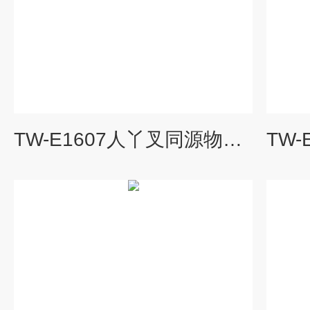
TW-E1607人丫叉同源物3(SSH3)ELISA试剂盒