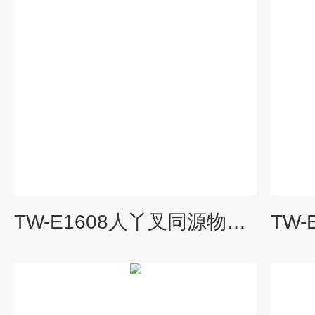
TW-E1608人丫叉同源物2(SSH2)ELISA试剂盒