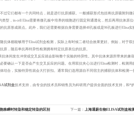
不过它们都有一个共同特点，就是进行抗原捕获。一般捕获形式包括将抗原吸附到微孔板或者用
种特殊的类型，in-cell Elisa需要将微孔板中培养的细胞进行固定和通透化，然后再用抗
的抗原形成斑点。此外，我们还需要根据自身需要选择48孔板或是96孔板进行Elisa
隆抗体都能够用于Elisa试剂盒检测，实际上有时候二者结合效果更好。例如，对于
有抗原，随后单抗再特异性检测拥有特定抗原表位的抗原。
果抗体间发生冲突或交叉反应就会影响整个实验的特异性。其中抗体来源所带来的兼
必要确认一下是否会产生交叉反应的问题。在用双抗夹心法进行Elisa检测时，检测
抗体结合，实验特异性就会大打折扣。通常我们选用源自不同宿主的捕获抗体和检测一
ISA试剂盒
技术支持，由专业的技术员和销售员为科研用户提供全面的技术支持，和*
胞株瞬时转染和稳定转染的区别
下一篇：
上海通蔚生物ELISA试剂盒检
理