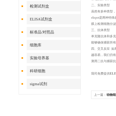
二、实验类型
检测试剂盒
虽然有多种类型，
elispot是两
ELISA试剂盒
膜上检测细胞分泌
三、抗体类型
标准品/对照品
单克隆抗体和多克
能够确保捕获所
细胞库
四、交叉反应 如
越容易，我们仍有
实验培养基
测用二抗与捕获
科研细胞
我司免费提供
EL
sigma试剂
上一篇：
动物细