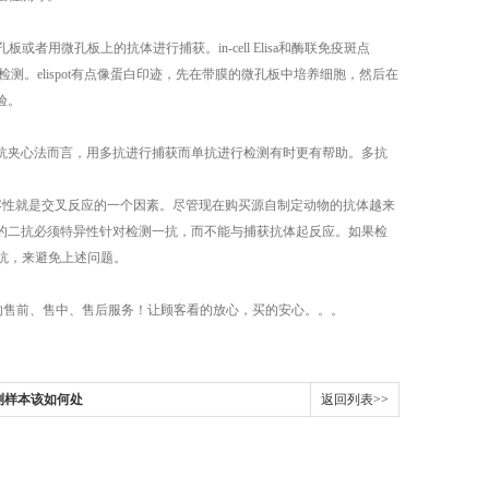
微孔板上的抗体进行捕获。in-cell Elisa和酶联免疫斑点
体原位检测。elispot有点像蛋白印迹，先在带膜的微孔板中培养细胞，然后在
实验。
双抗夹心法而言，用多抗进行捕获而单抗进行检测有时更有帮助。多抗
容性就是交叉反应的一个因素。尽管现在购买源自制定动物的抗体越来
用的二抗必须特异性针对检测一抗，而不能与捕获抗体起反应。如果检
抗，来避免上述问题。
的售前、售中、售后服务！让顾客看的放心，买的安心。。。
测样本该如何处
返回列表>>