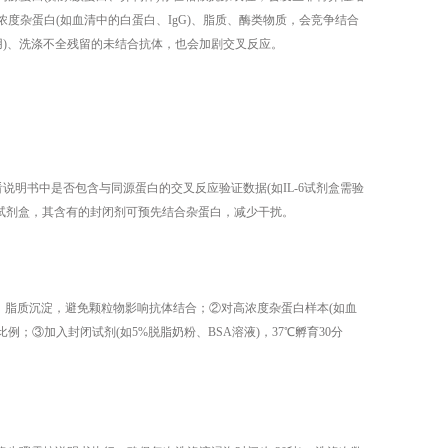
浓度杂蛋白(如血清中的白蛋白、IgG)、脂质、酶类物质，会竞争结合
)、洗涤不全残留的未结合抗体，也会加剧交叉反应。​
说明书中是否包含与同源蛋白的交叉反应验证数据(如IL-6试剂盒需验
”的试剂盒，其含有的封闭剂可预先结合杂蛋白，减少干扰。​
片、脂质沉淀，避免颗粒物影响抗体结合；②对高浓度杂蛋白样本(如血
白比例；③加入封闭试剂(如5%脱脂奶粉、BSA溶液)，37℃孵育30分