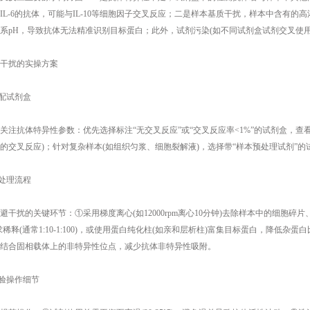
IL-6的抗体，可能与IL-10等细胞因子交叉反应；二是样本基质干扰，样本中含有的高
系pH，导致抗体无法精准识别目标蛋白；此外，试剂污染(如不同试剂盒试剂交叉使用
扰的实操方案​
试剂盒​
抗体特异性参数：优先选择标注“无交叉反应”或“交叉反应率<1%”的试剂盒，查看
NF-α的交叉反应)；针对复杂样本(如组织匀浆、细胞裂解液)，选择带“样本预处理试剂
理流程​
扰的关键环节：①采用梯度离心(如12000rpm离心10分钟)去除样本中的细胞碎
稀释(通常1:10-1:100)，或使用蛋白纯化柱(如亲和层析柱)富集目标蛋白，降低杂蛋
结合固相载体上的非特异性位点，减少抗体非特异性吸附。​
操作细节​