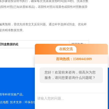
涤步骤需按说明书执行，确保每次洗涤液浸泡时间(如30秒)、洗涤次数
)与阳性对照(已知浓度标准品)，若阴性对照出现显色或阳性对照数据异
据偏离预期，需优先排查交叉反应问题。通过科学选择试剂盒、优化样
提供精准数据支撑。
试剂盒数据的处
返回列表>>
在线交流
咨询热线：15800441009
您好！欢迎前来咨询，很高兴为您
服务，请问您要咨询什么问题呢？
清等科研实验产品。
点地图
技术支持：
环保在线
管理登陆