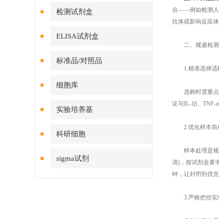
合——例如检测人
检测试剂盒
抗体或影响反应体
ELISA试剂盒
二、规避检测干
标准品/对照品
1.精准选择适配
细胞库
选购时需重点关注
证与IL-1β、T
实验培养基
2.优化样本前处
科研细胞
样本处理是规避干
sigma试剂
清)，按试剂盒要求
钟，让封闭剂优先
3.严格把控实验