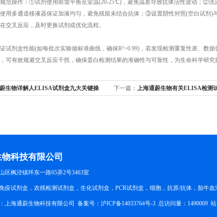
操作：①试剂使用前需平衡至室温(20-25℃)，避免温差导致抗体活性波动；②洗
达标，使用多通道移液器保证加液均匀，避免残留未结合抗体；③设置阴性对照(空白试剂
在交叉反应，及时更换试剂或优化流程。​
剂盒性能(如每批次实验做标准曲线，确保R²>0.99)，若发现检测重复性差、数
，可有效规避交叉反应干扰，确保蛋白检测结果的准确性与可靠性，为生命科学研究
蔚生物详解人ELISA试剂盒九大关键操
下一篇：
上海通蔚生物有关ELISA检测
理步骤
生物科技有限公司
区枫泾镇环东一路65弄2号3463室
免疫试剂盒，农残检测试剂盒，生化试剂盒，PCR试剂盒，细胞，抗原/抗体，胎牛血
所有：上海通蔚生物科技有限公司 备案号：
沪ICP备14033764号-3
总访问量：1490009
站