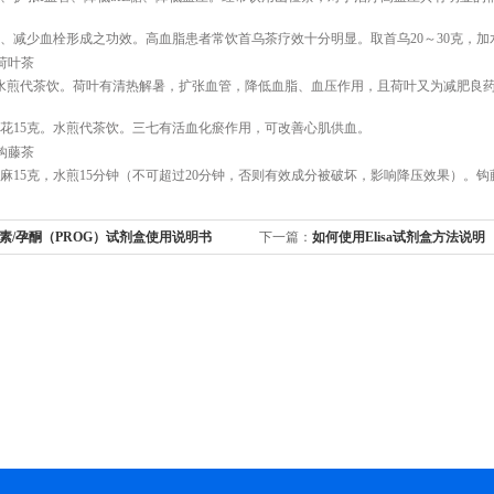
减少血栓形成之功效。高血脂患者常饮首乌茶疗效十分明显。取首乌20～30克，加水
荷叶茶
水煎代茶饮。荷叶有清热解暑，扩张血管，降低血脂、血压作用，且荷叶又为减肥良
花15克。水煎代茶饮。三七有活血化瘀作用，可改善心肌供血。
钩藤茶
麻15克，水煎15分钟（不可超过20分钟，否则有效成分被破坏，影响降压效果）。
素/孕酮（PROG）试剂盒使用说明书
下一篇：
如何使用Elisa试剂盒方法说明