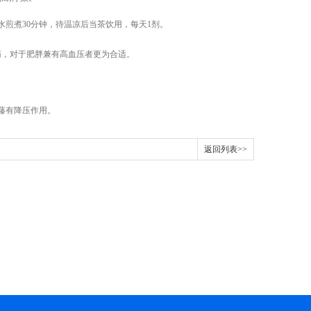
煎煮30分钟，待温凉后当茶饮用，每天1剂。
药，对于肥胖兼有高血压者更为合适。
钩藤有降压作用。
返回列表>>