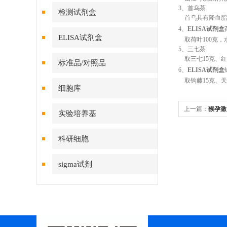
3、首乌茶
检测试剂盒
首乌具有降血脂、
4、
ELISA试剂盒
ELISA试剂盒
取荷叶100克，
5、三七茶
取三七15克、红
标准品/对照品
6、
ELISA试剂盒
取钩藤15克、天
细胞库
上一篇：
猴孕激
实验培养基
科研细胞
sigma试剂