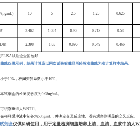
度
(ng/mL)
10
5
2.5
1.25
0.625
值
2.462
1.694
0.96
0.713
0.53
OD值
2.398
1.63
0.896
0.649
0.466
准曲线仅供示例，结果计算应以同次试验标准品所绘标准曲线为准计算样本结果。
数小于
10%，板间变异系数小于10%。
，本试剂盒的检测灵敏度为
0.08ng/mL
。
定可识别重组
人
WNT11
。
白在稀释缓冲液中制备为
50ng/mL，并测定交叉反应性。没有观察到明显的交叉反应。
试剂盒
仅供科研使用，用于定量检测细胞培养上清、血清、血浆中的
人
W