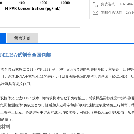
免费咨询：021-54845
发邮件给我们：2881498
留言询价
11)ELISA试剂盒全国包邮
V整合位点家族成员11（WNT11）是一种与Wnt信号通路相关的基因，主要参与细胞
用，通过siRNA干扰WNT11的表达，可以显著降低细胞增殖相关基因（如CCND1、C
细胞增殖具有调控作用。
双抗体夹心法ELISA技术 : 将捕获抗体包被于酶标板上，捕获样品及标准品中的待测物
-抗原-检测抗体"免疫复合物，随后加入链霉亲和素偶联的辣根过氧化物酶进行孵育，
止液停止反应。检测过程中游离的成分均被洗去，用酶标仪在450 nm处测OD值，
11的浓度。
他材料