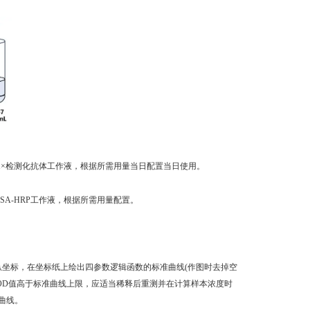
稀释成1×检测化抗体工作液，根据所需用量当日配置当日使用。
成1×SA-HRP工作液，根据所需用量配置。
纵坐标，在坐标纸上绘出四参数逻辑函数的标准曲线(作图时去掉空
品OD值高于标准曲线上限，应适当稀释后重测并在计算样本浓度时
曲线。