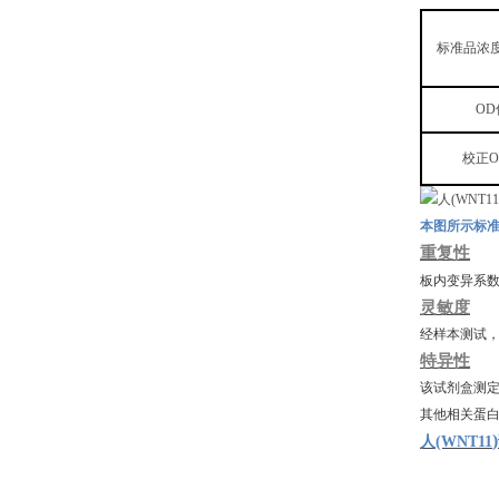
标准品浓
OD
校正
本图所示标
重复性
板内变异系
灵敏度
经样本测试
特异性
该试剂盒测
其他相关蛋
)
人
(WNT11