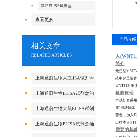
其它ELISA试剂盒
查看更多
产品介绍
相关文章
RELATED ARTICLES
人(WNT
简介
无翅型MMT
上海通蔚生物人ELISA试剂盒
殖中起重要作
WNT11对
实验酶标仪环境的重要性
检测原理
上海通蔚生物ELISA试剂盒的
本试剂盒采用
测定方法及要求
成“捕获抗体
上海通蔚生物大鼠ELISA试剂
蓝色，加入终
盒的组成和保存
出样本WNT
上海通蔚生物ELISA试剂盒确
需要的其
保数据真实可靠