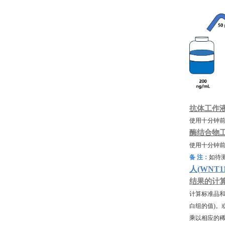
抗体工作
使用十分钟
酶结合物
使用十分钟
备
注：
如待
人(WNT
结果的计
计算标准品
白组的值)。
乘以相应的