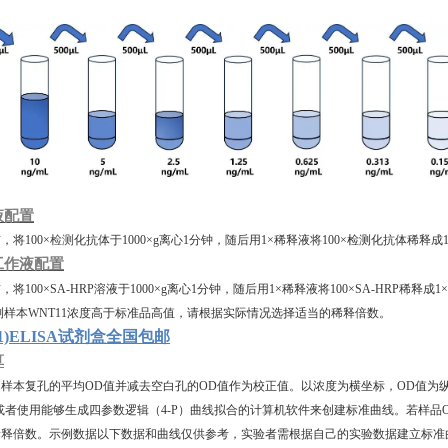
液配置
前，将
100×
检测
化抗体于
1000×g离心1分钟，随后用1×稀释液将100×检测化抗体
工作液配置
前，将
100×SA-HRP溶液于1000×g离心1分钟，随后用1×稀释液将100×SA-HRP稀释
测样本
WNT11
浓度高于标准品高值，请根据实际情况选择适当的稀释倍数。
11)ELISA试剂盒全国包邮
算
和样本复孔的平均
OD值并减去空白孔的OD值作为校正值。以浓度为横坐标，OD值为
或者使用能够生成四参数逻辑（4-P）曲线拟合的计算机软件来创建标准曲线。若样
稀释倍数。示例数据以下数据和曲线仅供参考，实验者需根据自己的实验数据建立标准