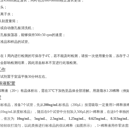
包含450nm测定波长，同时包含600-680nm校正波长更佳；
枪头；
去离子水；
00 mL刻度量筒；
排枪或自动微孔板清洗机；
微孔板振荡器，能够保持500±50 rpm的速度；
释标准品和样品的试管。
在 1 周内进行检测的可保存于4℃，若不能及时检测，请按一次使用量分装，冻存于-2
血会影响检测结果，因此溶血标本不宜进行此项检测。
工作
试剂置于室温平衡30分钟左右。
释液配置
稀释液（20×）有晶体析出，需在37℃下加热⾄晶体全部溶解。用蒸馏水1:20稀释（例如
置
标准品，准备7个试管，先从
200ng/mL
标准品（200μL）按需吸取一定量用1×稀释液稀释
L的10ng/mL浓度标准品），随后在6个试管中分别加入500μL的1×稀释液，在这6个单
，依次为:
10ng/mL、 5ng/mL、 2.5ng/mL、 1.25ng/mL、 0.625ng/mL、 0.313ng/m
轻轻吹打混匀，以此类推进行标准品的倍比稀释（如图所示），1×稀释液用作零浓度标准品