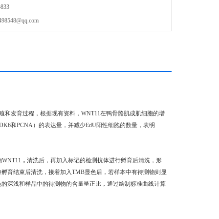
833
548@qq.com
增殖和发育过程，根据现有资料，WNT11在鸭骨骼肌成肌细胞的增
DK6和PCNA）的表达量，并减少EdU阳性细胞的数量，表明
WNT11
，
清洗后，再加入标记的检测抗体进行孵育后清洗，形
待孵育结束后清洗，接着加入TMB显色后，若样本中有待测物则显
颜色的深浅和样品中的待测物的含量呈正比，通过绘制标准曲线计算