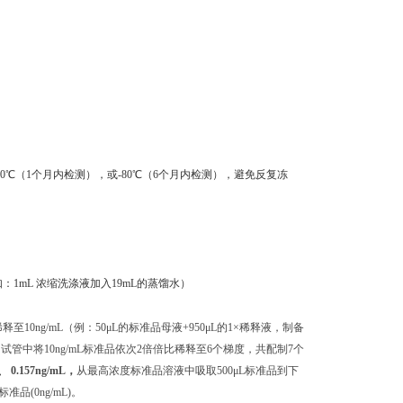
0℃（1个月内检测），或-80℃（6个月内检测），避免反复冻
：1mL 浓缩洗涤液加入19mL的蒸馏水）
至10ng/mL（例：50μL的标准品母液+950μL的1×稀释液，制备
独的试管中将10ng/mL标准品依次2倍倍比稀释至6个梯度，共配制7个
L、 0.157ng/mL，
从最高浓度标准品溶液中吸取500μL标准品到下
(0ng/mL)。