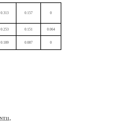
0.313
0.157
0
0.253
0.151
0.064
0.189
0.087
0
NT11
。