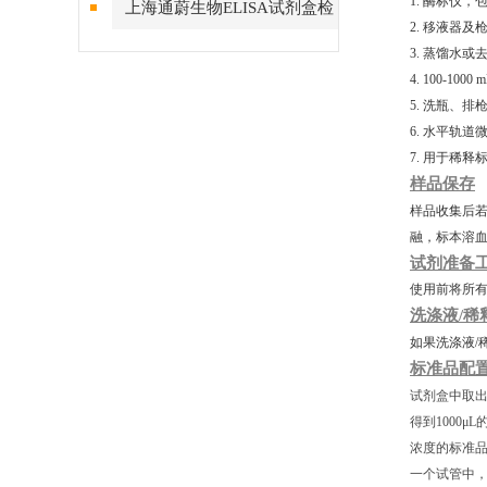
1. 酶标仪，
上海通蔚生物ELISA试剂盒检
2. 移液器及
测结果的稳定性
3. 蒸馏水或
4. 100-10
5. 洗瓶、
6. 水平轨道
7. 用于稀
样品保存
样品收集后若
融，标本溶
试剂准备
使用前将所有
洗涤液/稀
如果洗涤液/
标准品配
试剂盒中取出
得到1000μ
浓度的标准品
一个试管中，