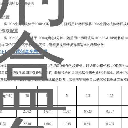
液配置
将100×
检测
化抗体于1000×g离心1分钟，随后用1×稀释液将100×检测化抗体稀
工作液配置
将100×SA-HRP溶液于1000×g离心1分钟，随后用1×稀释液将100×SA-HRP稀释
测样GNMT浓度高于标准品高值，请根据实际情况选择适当的稀释倍数。
T)ELISA试剂盒免费提供
算
样本复孔的平均OD值并减去空白孔的OD值作为校正值。以浓度为横坐标，OD值为
或者使用能够生成四参数逻辑（4-P）曲线拟合的计算机软件来创建标准曲线。若样
稀释倍数。示例数据以下数据和曲线仅供参考，实验者需根据自己的实验数据建立标准
ng/mL)
20
10
5
2.5
1.25
值
2.582
1.674
1.087
0.723
0.357
D值
2.510
1.602
1.015
0.651
0.285