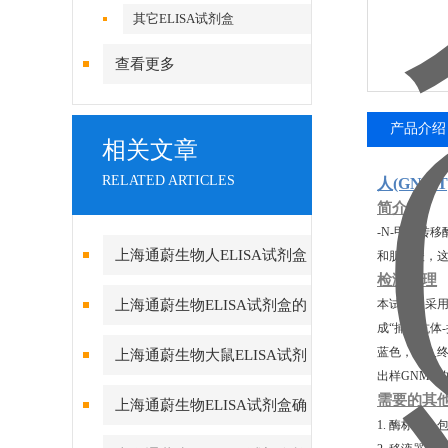
其它ELISA试剂盒
查看更多
产品介绍
相关文章
RELATED ARTICLES
人
(GNM
简介
-N-甲基转
上海通蔚生物人ELISA试剂盒
和肌氨酸，
检测原理
实验酶标仪环境的重要性
上海通蔚生物ELISA试剂盒的
本试剂盒采用
成“捕获抗体
测定方法及要求
蓝色，加入终
上海通蔚生物大鼠ELISA试剂
出样GNMT
盒的组成和保存
需要的其
上海通蔚生物ELISA试剂盒确
1. 酶标仪，
保数据真实可靠