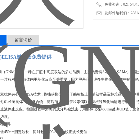
免费咨询：021-54845
发邮件给我们：2881498
留言询价
T)ELISA试剂盒免费提供
移酶（GNMT）是一种在肝脏中高度表达的多功能酶，主要负责将S-腺苷（SAMe）转化为
这一过程对于调节体内甲基化反应至关重要，因为甲基化是许多生物化学过程中的关键
双抗体夹心法ELISA技术 : 将捕获抗体包被于酶标板上，捕获样品及标准品中的待测物
-抗原-检测抗体"免疫复合物，随后加入链霉亲和素偶联的辣根过氧化物酶进行孵育，
止液停止反应。检测过程中游离的成分均被洗去，用酶标仪在450 nm处测OD值，
的浓度。
他材料
包含450nm测定波长，同时包含600-680nm校正波长更佳；