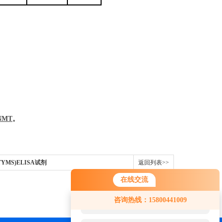
NMT
。
YMS)ELISA试剂
返回列表>>
在线交流
您好！欢迎前来咨询，很高兴为您
咨询热线：15800441009
服务，请问您要咨询什么问题呢？