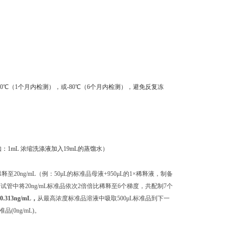
0℃（1个月内检测），或-80℃（6个月内检测），避免反复冻
：1mL 浓缩洗涤液加入19mL的蒸馏水）
至20ng/mL（例：50μL的标准品母液+950μL的1×稀释液，制备
独的试管中将20ng/mL标准品依次2倍倍比稀释至6个梯度，共配制7个
 0.313ng/mL，
从最高浓度标准品溶液中吸取500μL标准品到下一
0ng/mL)。