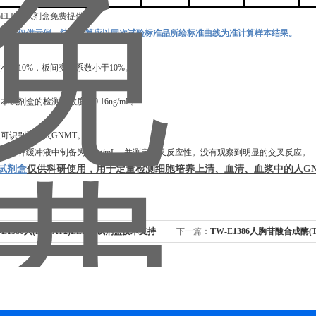
准曲线仅供示例，结果计算应以同次试验标准品所绘标准曲线为准计算样本结果。
小于10%，板间变异系数小于10%。
试剂盒的检测灵敏度为0.16ng/mL。
可识别重组人GNMT。
在稀释缓冲液中制备为50ng/mL，并测定交叉反应性。没有观察到明显的交叉反应。
)试剂盒
仅供科研使用，用于定量检测细胞培养上清、血清、血浆中的
人
G
-E1380人(LPCAT2)ELISA试剂盒技术支持
下一篇：
TW-E1386人胸苷酸合成酶(T
盒