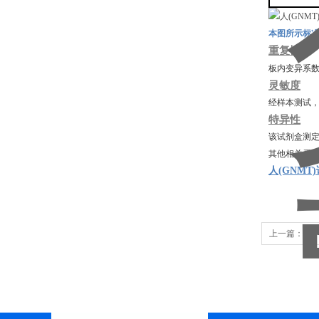
本图所示标
重复性
板内变异系数
灵敏度
经样本测试，本
特异性
该试剂盒测定
其他相关蛋白
人(GNMT
上一篇：
TW