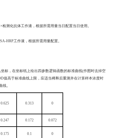
释成1×检测化抗体工作液，根据所需用量当日配置当日使用。
成1×SA-HRP工作液，根据所需用量配置。
纵坐标，在坐标纸上绘出四参数逻辑函数的标准曲线(作图时去掉空
品OD值高于标准曲线上限，应适当稀释后重测并在计算样本浓度时
曲线。
0.625
0.313
0
0.247
0.172
0.072
0.175
0.1
0