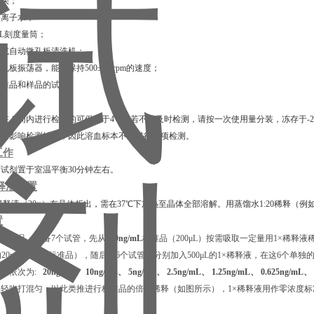
枪头；
去离子水；
00 mL刻度量筒；
排枪或自动微孔板清洗机；
微孔板振荡器，能够保持500±50 rpm的速度；
释标准品和样品的试管。
在 1 周内进行检测的可保存于4℃，若不能及时检测，请按一次使用量分装，冻存于-2
血会影响检测结果，因此溶血标本不宜进行此项检测。
工作
试剂置于室温平衡30分钟左右。
释液配置
稀释液（20×）有晶体析出，需在37℃下加热⾄晶体全部溶解。用蒸馏水1:20稀释（例如
置
标准品，准备7个试管，先从
400ng/mL
标准品（200μL）按需吸取一定量用1×稀释液稀释
L的20ng/mL浓度标准品），随后在6个试管中分别加入500μL的1×稀释液，在这6个单
品，依次为:
20ng/mL、 10ng/mL、 5ng/mL、 2.5ng/mL、 1.25ng/mL、 0.625ng/mL、
轻吹打混匀，以此类推进行标准品的倍比稀释（如图所示），1×稀释液用作零浓度标准品(