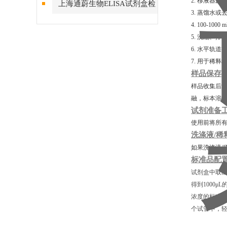
2. 移液器及
上海通蔚生物ELISA试剂盒检
3. 蒸馏水或
测结果的稳定性
4. 100-10
5. 洗瓶、
6. 水平轨道
7. 用于稀
样品保存
样品收集后若
融，标本溶
试剂准备
使用前将所有
洗涤液/稀
如果洗涤液/
标准品配
试剂盒中取出
得到1000μ
浓度的标准
个试管中，轻