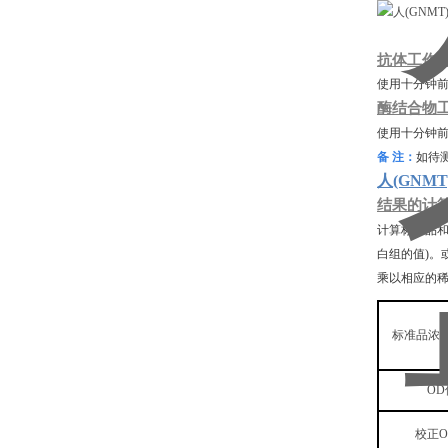
抗体工作
使用十分钟前，
酶结合物
使用十分钟前，
备 注：
如待
人(GNM
结果的计
计算标准品和
白组的值)。
乘以相应的
标准品浓度(
OD
校正O