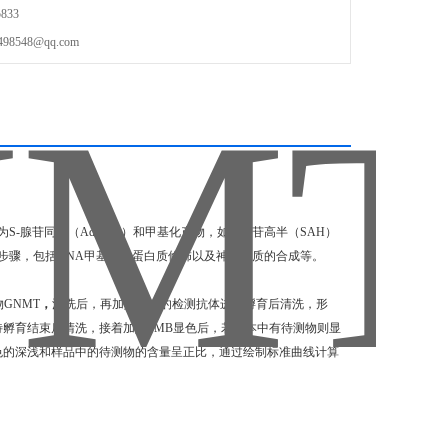
833
548@qq.com
S-腺苷同型（AdoHcy）和甲基化产物，如S-腺苷高半（SAH）
步骤，包括DNA甲基化、蛋白质修饰以及神经递质的合成等。
GNMT
，
清洗后，再加入标记的检测抗体进行孵育后清洗，形
待孵育结束后清洗，接着加入TMB显色后，若样本中有待测物则显
颜色的深浅和样品中的待测物的含量呈正比，通过绘制标准曲线计算