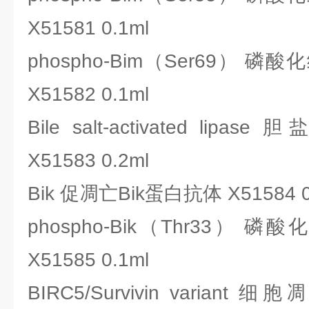
X51581 0.1ml
phospho-Bim（Ser69）
X51582 0.1ml
Bile salt-activated l
X51583 0.2ml
Bik 促凋亡Bik蛋白抗体 X51584 0
phospho-Bik（Thr33） 
X51585 0.1ml
BIRC5/Survivin varia