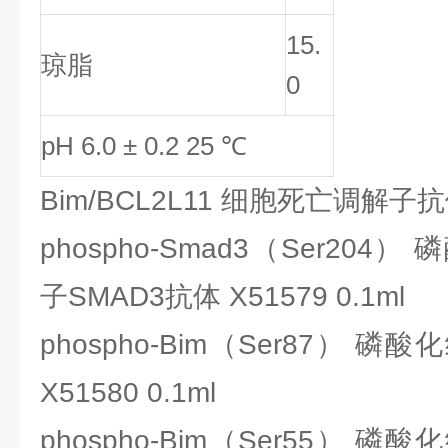
15.
琼脂
0
pH 6.0 ± 0.2 25 ℃
Bim/BCL2L11 细胞死亡调解子
phospho-Smad3（Ser20
子SMAD3抗体 X51579 0.1ml
phospho-Bim（Ser87）
X51580 0.1ml
phospho-Bim（Ser55）