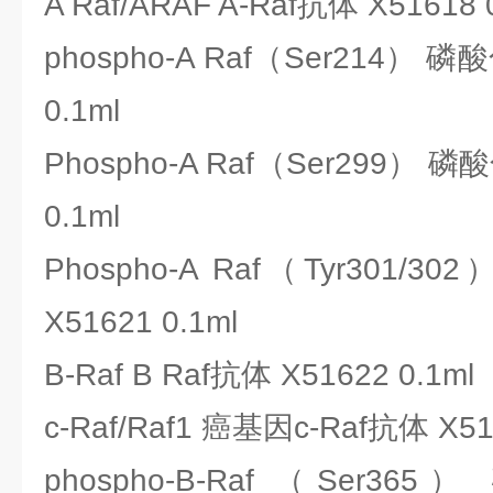
A Raf/ARAF A-Raf抗体 X51618 
phospho-A Raf（Ser214） 磷
0.1ml
Phospho-A Raf（Ser299） 磷
0.1ml
Phospho-A Raf（Tyr301/
X51621 0.1ml
B-Raf B Raf抗体 X51622 0.1ml
c-Raf/Raf1 癌基因c-Raf抗体 X51
phospho-B-Raf （Ser36