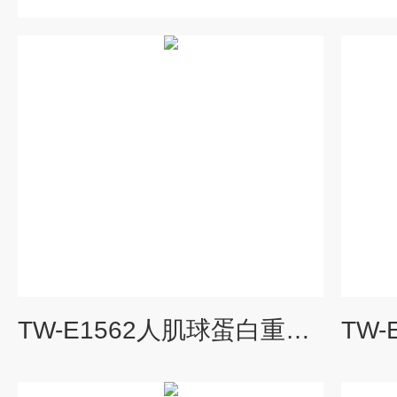
TW-E1562人肌球蛋白重链2(MYH2)ELISA试剂盒