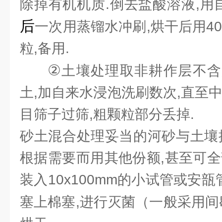
除掉有机机质.倒去盐酸溶液,用
后
一次用蒸镏水冲刷,烘干后用4
粒,备用.
②
土壤处理取非耕作层不含
土,加自来水浸泡洗刷数次,直至中性
目筛子过筛,粗颗粒部分丢掉.
砂土混合处理妥当的河砂与土壤按
根据需要而用其他份额,甚至可全
装入10x100mm的小试管或安瓿
塞上棉塞,进行灭菌（一般采用间歇