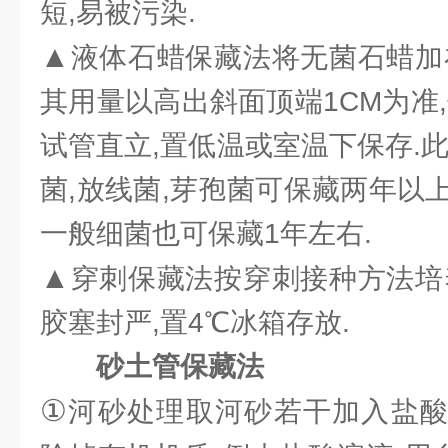
短,易被污染.
▲
液体石蜡保藏法将无菌石蜡加
其用量以高出斜面顶端1CM为准
试管直立,置低温或室温下保存.
菌,放线菌,芽孢菌可保藏两年以上,
一般细菌也可保藏1年左右.
▲
穿刺保藏法按穿刺接种方法培
胶塞封严,置4℃冰箱存放.
砂土管保藏法
①
河砂处理取河砂若干加入盐酸10