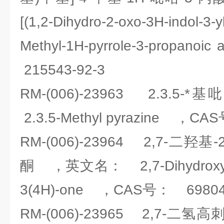
[(1,2-Dihydro-2-oxo-3H-indol-3-y
Methyl-1H-pyrrole-3-prop
215543-92-3
RM-(006)-23963 2.3
2.3.5-Methyl pyrazine ，CA
RM-(006)-23964 2,7-二羟基-2
酮 ，英文名： 2,7-Dihydroxy-2H
3(4H)-one ，CAS号： 69804
RM-(006)-23965 2,7