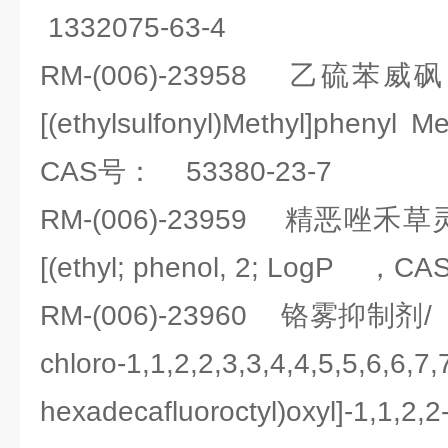
1332075-63-4
RM-(006)-23958 乙硫
[(ethylsulfonyl)Methyl]pheny
CAS号： 53380-23-7
RM-(006)-23959 精恶唑
[(ethyl; phenol, 2; LogP ，
RM-(006)-23960 铬雾抑制剂
chloro-1,1,2,2,3,3,4,4,5,5,6,6,7,
hexadecafluoroctyl)oxyl]-1,1,2,2-