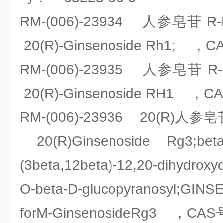
RM-(006)-23934 人参皂苷
20(R)-Ginsenoside Rh1; ，
RM-(006)-23935 人参皂
20(R)-Ginsenoside RH1 ，C
RM-(006)-23936 20(R)
20(R)Ginsenoside Rg3;beta-
(3beta,12beta)-12,20-dihydroxy
O-beta-D-glucopyranosyl;GIN
forM-GinsenosideRg3 ，CAS