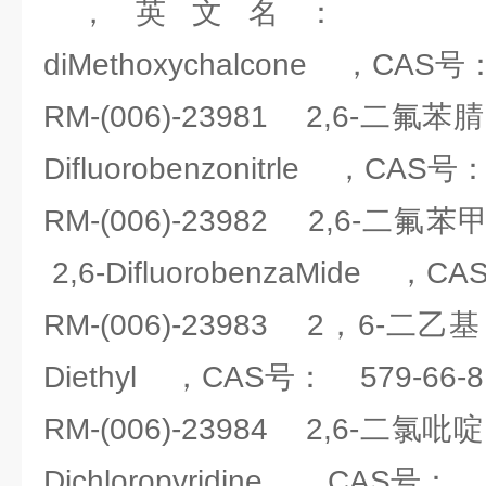
，英文名： 2',6'-Dihy
diMethoxychalcone ，CAS号：
RM-(006)-23981 2,6-二
Difluorobenzonitrle ，CAS号
RM-(006)-23982 2,6
2,6-DifluorobenzaMide ，C
RM-(006)-23983 2，6-二
Diethyl ，CAS号： 579-66-8
RM-(006)-23984 2,6-二
Dichloropyridine ，CAS号： 2