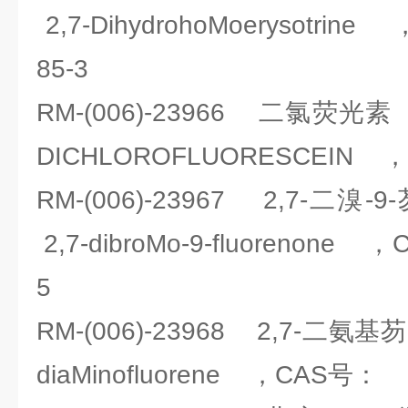
2,7-DihydrohoMoerysotri
85-3
RM-(006)-23966 二氯荧光素
DICHLOROFLUORESCEIN ，
RM-(006)-23967 2,7-
2,7-dibroMo-9-fluorenone
5
RM-(006)-23968 2,7-二
diaMinofluorene ，CAS号： 5