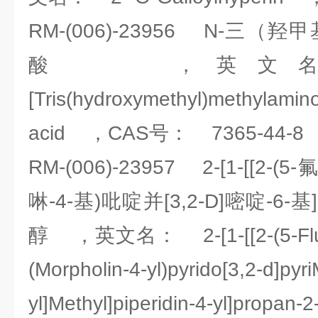
RM-(006)-23956 N-三（
酸 ，英文名
[Tris(hydroxymethyl)methylamino
acid ，CAS号： 7365-44-8
RM-(006)-23957 2-[1-[[2-(5
啉-4-基)吡啶并[3,2-D]嘧啶-6-基
醇 ，英文名： 2-[1-[[2-(5-Fluoro
(Morpholin-4-yl)pyrido[3,2-d]pyri
yl]Methyl]piperidin-4-yl]p