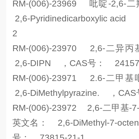
RM-(006)-23969 吡啶-
2,6-Pyridinedicarboxylic a
2
RM-(006)-23970 2,6
2,6-DIPN ，CAS号： 24157-
RM-(006)-23971 2.6
2,6-DiMethylpyrazine. ，CA
RM-(006)-23972 2,6-二甲基-
英文名： 2,6-DiMethyl-7-octene
号： 73815-21-1